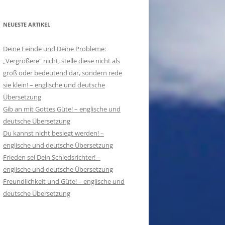
NEUESTE ARTIKEL
Deine Feinde und Deine Probleme:
„Vergrößere“ nicht, stelle diese nicht als
groß oder bedeutend dar, sondern rede
sie klein! – englische und deutsche
Übersetzung
Gib an mit Gottes Güte! – englische und
deutsche Übersetzung
Du kannst nicht besiegt werden! –
englische und deutsche Übersetzung
Frieden sei Dein Schiedsrichter! –
englische und deutsche Übersetzung
Freundlichkeit und Güte! – englische und
deutsche Übersetzung