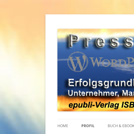
Zum
Inhalt
springen
Erfolgsgrundlagen für Unternehmer, Mana
WordPress Pressear
HOME
PROFIL
BUCH & EBOO