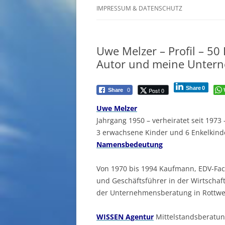
IMPRESSUM & DATENSCHUTZ
Uwe Melzer – Profil – 50
Autor und meine Unter
Share
0
Post 0
Share
0
Uwe Melzer
Jahrgang 1950 – verheiratet seit 1973 
3 erwachsene Kinder und 6 Enkelkind
Namensbedeutung
Von 1970 bis 1994 Kaufmann, EDV-F
und Geschäftsführer in der Wirtscha
der Unternehmensberatung in Rottwei
WISSEN Agentur
Mittelstandsberatu