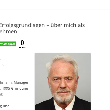
 Erfolgsgrundlagen – über mich als
nehmen
0
WhatsApp
0
Shares
–
er.
achmann, Manager
ft. 1995 Gründung
l:
ng und