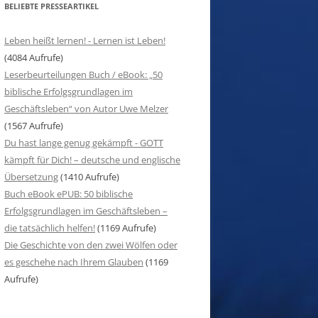
BELIEBTE PRESSEARTIKEL
Leben heißt lernen! - Lernen ist Leben!
(4084 Aufrufe)
Leserbeurteilungen Buch / eBook: „50
biblische Erfolgsgrundlagen im
Geschäftsleben“ von Autor Uwe Melzer
(1567 Aufrufe)
Du hast lange genug gekämpft - GOTT
kämpft für Dich! – deutsche und englische
Übersetzung
(1410 Aufrufe)
Buch eBook ePUB: 50 biblische
Erfolgsgrundlagen im Geschäftsleben –
die tatsächlich helfen!
(1169 Aufrufe)
Die Geschichte von den zwei Wölfen oder
es geschehe nach Ihrem Glauben
(1169
Aufrufe)