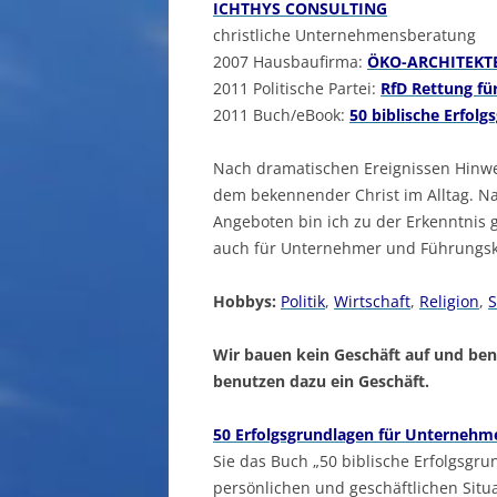
ICHTHYS CONSULTING
christliche Unternehmensberatung
2007 Hausbaufirma:
ÖKO-ARCHITEK
2011 Politische Partei:
RfD Rettung fü
2011 Buch/eBook:
50 biblische Erfol
Nach dramatischen Ereignissen Hinwe
dem bekennender Christ im Alltag. Na
Angeboten bin ich zu der Erkenntnis
auch für Unternehmer und Führungskr
Hobbys:
Politik
,
Wirtschaft
,
Religion
,
S
Wir bauen kein Geschäft auf und be
benutzen dazu ein Geschäft.
50 Erfolgsgrundlagen für Unternehm
Sie das Buch „50 biblische Erfolgsgru
persönlichen und geschäftlichen Situ