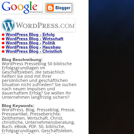
.
WordPress Blog - Erfolg
WordPress Blog - Wirtschaft
WordPress Blog - Politik
WordPress Blog - Hausbau
WordPress Blog - Christlich
Blog Beschreibung:
WordPress Presseblog 50 biblische
Erfolgsgrundlagen im
Geschäftsleben, die tatsächlich
helfen! Sie sind mit Ihrer
persönlichen und geschäftlichen
Situation nicht zufrieden? Sie suchen
nach neuen Impulsen und
dauerhaftem Erfolg? Sie wollen Ihr
Unternehmen langfristig sichern?
Blog Keywords:
WordPress, Blog, Presseblog, Presse,
Presseartikel, Presseberichte,
Zeitthemen, Wirtschaft, Christ,
christliche, Unternehmensberatung,
Buch, eBook, PDF, 50, biblische,
Erfolgsgrundlagen, Geschäftsleben,