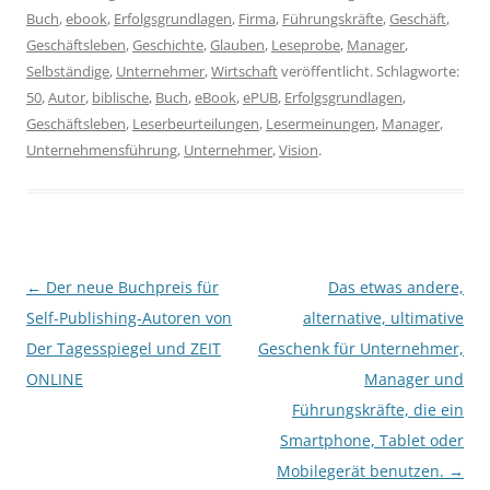
Buch
,
ebook
,
Erfolgsgrundlagen
,
Firma
,
Führungskräfte
,
Geschäft
,
Geschäftsleben
,
Geschichte
,
Glauben
,
Leseprobe
,
Manager
,
Selbständige
,
Unternehmer
,
Wirtschaft
veröffentlicht. Schlagworte:
50
,
Autor
,
biblische
,
Buch
,
eBook
,
ePUB
,
Erfolgsgrundlagen
,
Geschäftsleben
,
Leserbeurteilungen
,
Lesermeinungen
,
Manager
,
Unternehmensführung
,
Unternehmer
,
Vision
.
Beitragsnavigation
←
Der neue Buchpreis für
Das etwas andere,
Self-Publishing-Autoren von
alternative, ultimative
Der Tagesspiegel und ZEIT
Geschenk für Unternehmer,
ONLINE
Manager und
Führungskräfte, die ein
Smartphone, Tablet oder
Mobilegerät benutzen.
→