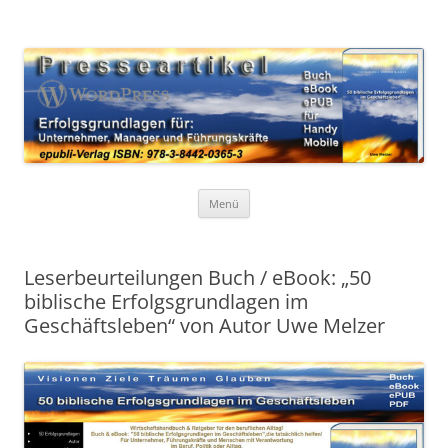
Zum
Inhalt
WordPress Presseartikel 50
springen
Erfolgsgrundlagen für Unternehmer, Manager und Führungskräfte
Erfolgsgrundlagen
Menü
Leserbeurteilungen Buch / eBook: „50
biblische Erfolgsgrundlagen im
Geschäftsleben“ von Autor Uwe Melzer