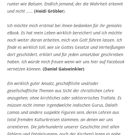
runter wie Balsam. Endlich jemand, der die Wahrheit erkennt
und nicht ……
(Heidi Gröbler
).
I
ch möchte mich erstmal bei ihnen bedanken für ihr geniales
eBook. Es hat mein Leben wirklich bereichert und ich möchte
noch weiter daran arbeiten, mich von Gott führen lassen. Ich
finde es wirklich toll, wie sie Gottes Gesetze und Verheißungen
dort geschildert, erklärt und für jeden umsetzbar geschrieben
haben. Ich würde mich freuen wenn wir uns hier auf Facebook
vernetzen können.
(Daniel Gaiswinkler)
Ein wirklich guter Ansatz, geschäftliche und/oder
gesellschaftliche Themen aus Sicht der christlichen Lehre
anzugehen; ohne kirchliches oder sektiererisches Trallala. Es
müssen nicht immer irgendwelche indischen Gurus, Dalaih
Lamas und andere suspekte Figuren sein, deren Lehren aus
total fremden Kulturkreisen stammen, an denen wir uns
orientieren. Die Jahrhunderte unserer Geschichte (mit allen
Fehlern und Entgleisungen- auch der Kirchen!) legen es nahe,