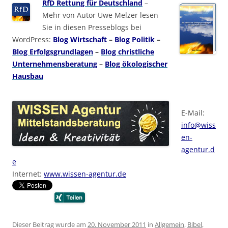
RfD Rettung für Deutschland
–
Mehr von Autor Uwe Melzer lesen
Sie in diesen Presseblogs bei
WordPress:
Blog Wirtschaft
–
Blog Politik
–
Blog Erfolgsgrundlagen
–
Blog christliche
Unternehmensberatung
–
Blog ökologischer
Hausbau
E-Mail:
info@wiss
en-
agentur.d
e
Internet:
www.wissen-agentur.de
Dieser Beitrag wurde am
20. November 2011
in
Allgemein
,
Bibel
,