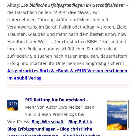
Alltag:
„50 biblische Erfolgsgrundlagen im Geschäftsleben“
–
die tatsächlich helfen!
(Autor: Uwe Melzer)
Für
Unternehmer, Führungskräfte und Menschen mit
Verantwortung im Beruf, Politik oder Alltag. Visionen, Ziele,
Träumen, Glauben und mehr nach dem besten Know-how
Handbuch der Welt – „Der christlichen BIBEL!“ Sie sind mit
Ihrer persönlichen und geschäftlichen Situation nicht
zufrieden? Sie suchen nach neuen Impulsen, dauerhaftem
Erfolg und möchten Ihr Unternehmen langfristig sichern!
Als gedrucktes Buch & eBook & ePUB-Version erschienen
im epubli Verlag.
RfD Rettung für Deutschland
–
Mehr von Autor Uwe Melzer lesen
Sie in diesen Presseblogs bei
WordPress:
Blog Wirtschaft
–
Blog Politik
–
Blog Erfolgsgrundlagen
–
Blog christliche