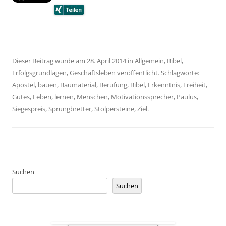
Dieser Beitrag wurde am
28. April 2014
in
Allgemein
,
Bibel
,
Erfolgsgrundlagen
,
Geschäftsleben
veröffentlicht. Schlagworte:
Apostel
,
bauen
,
Baumaterial
,
Berufung
,
Bibel
,
Erkenntnis
,
Freiheit
,
Gutes
,
Leben
,
lernen
,
Menschen
,
Motivationssprecher
,
Paulus
,
Siegespreis
,
Sprungbretter
,
Stolpersteine
,
Ziel
.
Suchen
Suchen