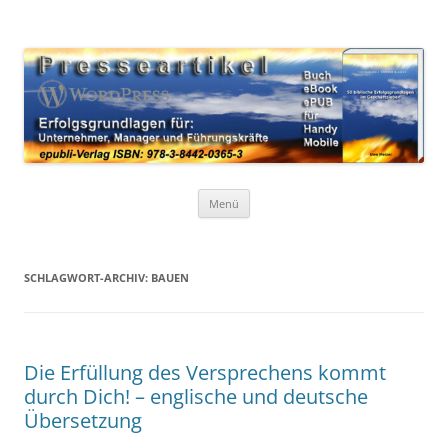
Zum
Inhalt
WordPress Presseartikel 50
springen
Erfolgsgrundlagen für Unternehmer, Manager und Führungskräfte
Erfolgsgrundlagen
Menü
SCHLAGWORT-ARCHIV:
BAUEN
Die Erfüllung des Versprechens kommt
durch Dich! – englische und deutsche
Übersetzung