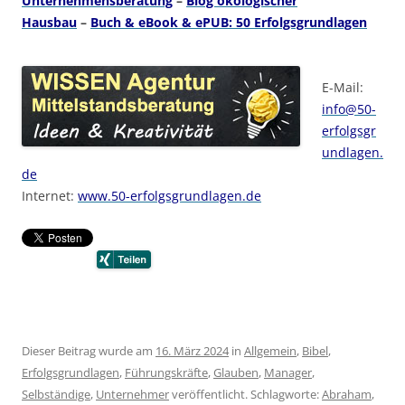
Unternehmensberatung
–
Blog ökologischer
Hausbau
–
Buch & eBook & ePUB: 50 Erfolgsgrundlagen
E-Mail:
info@50-
erfolgsgr
undlagen.
de
Internet:
www.50-erfolgsgrundlagen.de
Dieser Beitrag wurde am
16. März 2024
in
Allgemein
,
Bibel
,
Erfolgsgrundlagen
,
Führungskräfte
,
Glauben
,
Manager
,
Selbständige
,
Unternehmer
veröffentlicht. Schlagworte:
Abraham
,