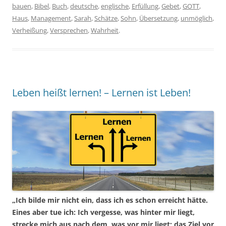
bauen
,
Bibel
,
Buch
,
deutsche
,
englische
,
Erfüllung
,
Gebet
,
GOTT
,
Haus
,
Management
,
Sarah
,
Schätze
,
Sohn
,
Übersetzung
,
unmöglich
,
Verheißung
,
Versprechen
,
Wahrheit
.
Leben heißt lernen! – Lernen ist Leben!
„Ich bilde mir nicht ein, dass ich es schon erreicht hätte.
Eines aber tue ich: Ich vergesse, was hinter mir liegt,
strecke mich aus nach dem, was vor mir liegt; das Ziel vor