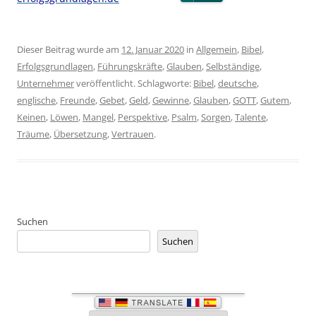
Dieser Beitrag wurde am
12. Januar 2020
in
Allgemein
,
Bibel
,
Erfolgsgrundlagen
,
Führungskräfte
,
Glauben
,
Selbständige
,
Unternehmer
veröffentlicht. Schlagworte:
Bibel
,
deutsche
,
englische
,
Freunde
,
Gebet
,
Geld
,
Gewinne
,
Glauben
,
GOTT
,
Gutem
,
Keinen
,
Löwen
,
Mangel
,
Perspektive
,
Psalm
,
Sorgen
,
Talente
,
Träume
,
Übersetzung
,
Vertrauen
.
Suchen
Suchen