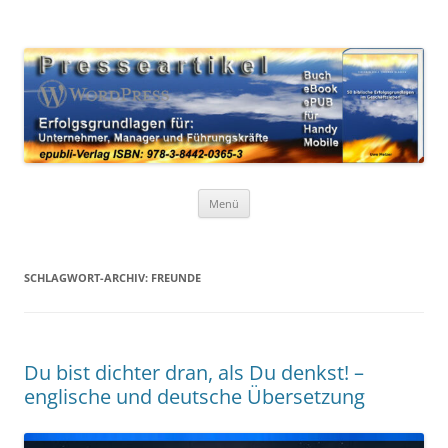
Zum
Inhalt
WordPress Presseartikel 50
springen
Erfolgsgrundlagen für Unternehmer, Manager und Führungskräfte
Erfolgsgrundlagen
Menü
SCHLAGWORT-ARCHIV:
FREUNDE
Du bist dichter dran, als Du denkst! –
englische und deutsche Übersetzung