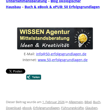
Unternehmensberatung
–
Blog ökologischer
Hausbau
–
Buch & eBook & ePUB: 50 Erfolgsgrundlagen
E-Mail:
info@50-erfolgsgrundlagen.de
Internet:
www.50-erfolgsgrundlagen.de
Dieser Beitrag wurde am
1. Februar 2026
in
Allgemein
,
Bibel
,
Buch
,
Download
,
ebook
,
Erfolgsgrundlagen
,
Führungskräfte
,
Glauben
,