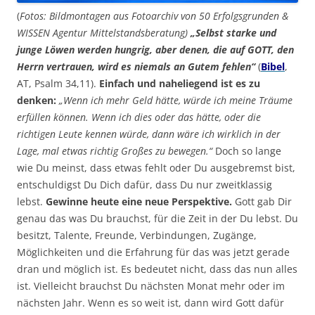
(
Fotos: Bildmontagen aus Fotoarchiv von 50 Erfolgsgrunden &
WISSEN Agentur Mittelstandsberatung)
„Selbst starke und
junge Löwen werden hungrig, aber denen, die auf GOTT, den
Herrn vertrauen, wird es niemals an Gutem fehlen“
(
Bibel
,
AT, Psalm 34,11).
Einfach und naheliegend ist es zu
denken:
„Wenn ich mehr Geld hätte, würde ich meine Träume
erfüllen können. Wenn ich dies oder das hätte, oder die
richtigen Leute kennen würde, dann wäre ich wirklich in der
Lage, mal etwas richtig Großes zu bewegen.“
Doch so lange
wie Du meinst, dass etwas fehlt oder Du ausgebremst bist,
entschuldigst Du Dich dafür, dass Du nur zweitklassig
lebst.
Gewinne heute eine neue Perspektive.
Gott gab Dir
genau das was Du brauchst, für die Zeit in der Du lebst. Du
besitzt, Talente, Freunde, Verbindungen, Zugänge,
Möglichkeiten und die Erfahrung für das was jetzt gerade
dran und möglich ist. Es bedeutet nicht, dass das nun alles
ist. Vielleicht brauchst Du nächsten Monat mehr oder im
nächsten Jahr. Wenn es so weit ist, dann wird Gott dafür