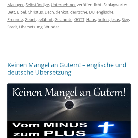
Manager
,
Selbständige
,
Unternehmer
veröffentlicht. Schlagworte:
Bett
,
Bibel
,
Christus
,
Dach
,
denkst
,
deutsche
,
DU
,
englische
,
Freunde
,
Gebet
,
gelähmt
,
Gelähmte
,
GOTT
,
Haus
,
heilen
,
Jesus
,
Sieg
,
Stadt
,
Übersetzung
,
Wunder
.
Keinen Mangel an Gutem! – englische und
deutsche Übersetzung