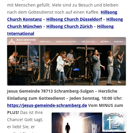
mit Menschen gefüllt. Viele sind zu Besuch und bleiben
nach dem Gottesdienst noch auf einen Kaffee.
Hillsong
Church Konstanz
–
Hillsong Church Düsseldorf
–
Hillsong
Church München
–
Hillsong Church Zürich
–
Hillsong
International
Jesus Gemeinde 78713 Schramberg-Sulgen – Herzliche
Einladung zum Gottesdienst – Jeden Sonntag, 10:00 Uhr:
https://jesus-gemeinde-schramberg.de
Vom MINUS zum
PLUS!
Das ist Ihre
Chance! Gott sagt,
er liebt Sie, er