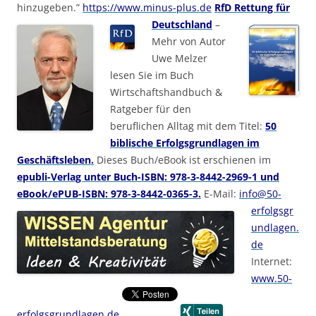
hinzugeben.”
https://www.minus-plus.de
RfD Rettung für
Deutschland
–
Mehr von Autor
Uwe Melzer
lesen Sie im Buch
Wirtschaftshandbuch &
Ratgeber für den
beruflichen Alltag mit dem Titel:
50
biblische Erfolgsgrundlagen im
Geschäftsleben.
Dieses Buch/eBook ist erschienen im
epubli-Verlag unter Buch-ISBN: 978-3-8442-2969-1 und
eBook/ePUB-ISBN: 978-3-8442-0365-3.
E-Mail:
info@50-
erfolgsgr
undlagen.
de
Internet:
www.50-
erfolgsgrundlagen.de