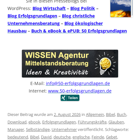
Sie in diesen Presseblogs bei
WordPress:
Blog Wirtschaft
–
Blog Politik
–
Blog Erfolgsgrundlagen
–
Blog christliche
Unternehmensberatung
–
Blog ökologischer
Hausbau
–
Buch & eBook & ePUB: 50 Erfolgsgrundlagen
E-Mail:
info@50-erfolgsgrundlagen.de
Internet:
www.50-erfolgsgrundlagen.de
Dieser Beitrag wurde am
2. August 2026
in
Allgemein
,
Bibel
,
Buch
,
Download
,
ebook
,
Erfolgsgrundlagen
,
Führungskräfte
,
Glauben
,
Manager
,
Selbständige
,
Unternehmer
veröffentlicht. Schlagworte:
bedeutend
,
Bibel
,
David
,
deutsche
,
englische
,
Feinde
,
Gebet
,