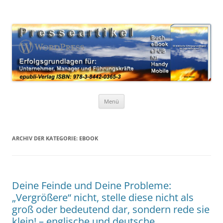
Zum
Inhalt
WordPress Presseartikel 50
springen
Erfolgsgrundlagen für Unternehmer, Manager und Führungskräfte
Erfolgsgrundlagen
Menü
ARCHIV DER KATEGORIE:
EBOOK
Deine Feinde und Deine Probleme:
„Vergrößere“ nicht, stelle diese nicht als
groß oder bedeutend dar, sondern rede sie
klein! – englische und deutsche