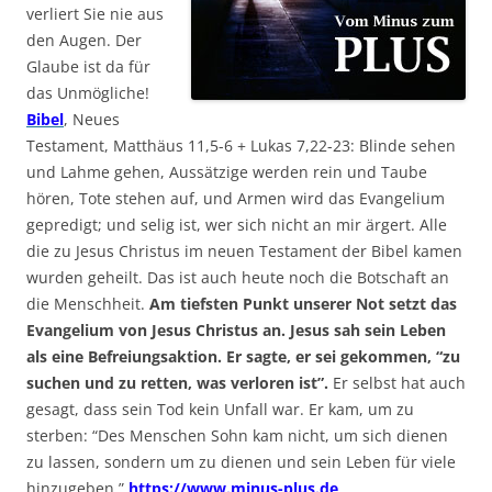
verliert Sie nie aus
den Augen. Der
Glaube ist da für
das Unmögliche!
Bibel
, Neues
Testament, Matthäus 11,5-6 + Lukas 7,22-23: Blinde sehen
und Lahme gehen, Aussätzige werden rein und Taube
hören, Tote stehen auf, und Armen wird das Evangelium
gepredigt; und selig ist, wer sich nicht an mir ärgert. Alle
die zu Jesus Christus im neuen Testament der Bibel kamen
wurden geheilt. Das ist auch heute noch die Botschaft an
die Menschheit.
Am tiefsten Punkt unserer Not setzt das
Evangelium von Jesus Christus an. Jesus sah sein Leben
als eine Befreiungsaktion. Er sagte, er sei gekommen, “zu
suchen und zu retten, was verloren ist”.
Er selbst hat auch
gesagt, dass sein Tod kein Unfall war. Er kam, um zu
sterben: “Des Menschen Sohn kam nicht, um sich dienen
zu lassen, sondern um zu dienen und sein Leben für viele
hinzugeben.”
https://www.minus-plus.de