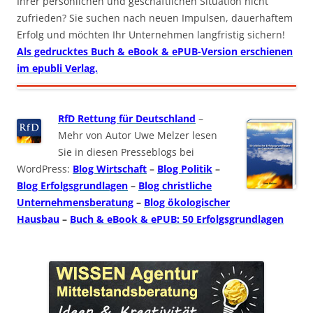
Ihrer persönlichen und geschäftlichen Situation nicht
zufrieden? Sie suchen nach neuen Impulsen, dauerhaftem
Erfolg und möchten Ihr Unternehmen langfristig sichern!
Als gedrucktes Buch & eBook & ePUB-Version erschienen
im epubli Verlag.
RfD Rettung für Deutschland
–
Mehr von Autor Uwe Melzer lesen
Sie in diesen Presseblogs bei
WordPress:
Blog Wirtschaft
–
Blog Politik
–
Blog Erfolgsgrundlagen
–
Blog christliche
Unternehmensberatung
–
Blog ökologischer
Hausbau
–
Buch & eBook & ePUB: 50 Erfolgsgrundlagen