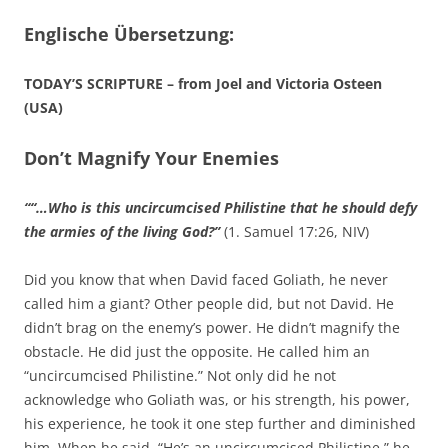
Englische Übersetzung:
TODAY’S SCRIPTURE – from Joel and Victoria Osteen
(USA)
Don’t Magnify Your Enemies
““…Who is this uncircumcised Philistine that he should defy
the armies of the living God?”
(1. Samuel 17:26, NIV)
Did you know that when David faced Goliath, he never
called him a giant? Other people did, but not David. He
didn’t brag on the enemy’s power. He didn’t magnify the
obstacle. He did just the opposite. He called him an
“uncircumcised Philistine.” Not only did he not
acknowledge who Goliath was, or his strength, his power,
his experience, he took it one step further and diminished
him. When he said, “He’s an uncircumcised Philistine,” he