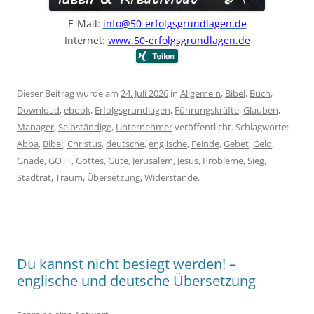
E-Mail:
info@50-erfolgsgrundlagen.de
Internet:
www.50-erfolgsgrundlagen.de
Dieser Beitrag wurde am
24. Juli 2026
in
Allgemein
,
Bibel
,
Buch
,
Download
,
ebook
,
Erfolgsgrundlagen
,
Führungskräfte
,
Glauben
,
Manager
,
Selbständige
,
Unternehmer
veröffentlicht. Schlagworte:
Abba
,
Bibel
,
Christus
,
deutsche
,
englische
,
Feinde
,
Gebet
,
Geld
,
Gnade
,
GOTT
,
Gottes
,
Güte
,
Jerusalem
,
Jesus
,
Probleme
,
Sieg
,
Stadtrat
,
Traum
,
Übersetzung
,
Widerstände
.
Du kannst nicht besiegt werden! –
englische und deutsche Übersetzung