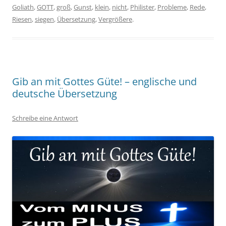
Goliath
,
GOTT
,
groß
,
Gunst
,
klein
,
nicht
,
Philister
,
Probleme
,
Rede
,
Riesen
,
siegen
,
Übersetzung
,
Vergrößere
.
Gib an mit Gottes Güte! – englische und
deutsche Übersetzung
Schreibe eine Antwort