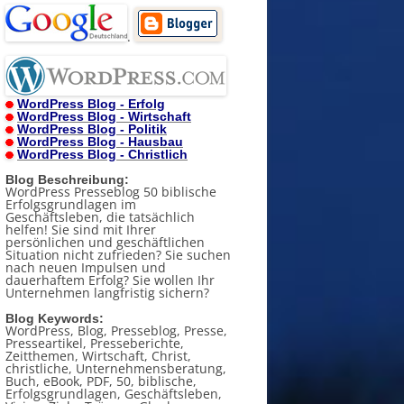
.
WordPress Blog - Erfolg
WordPress Blog - Wirtschaft
WordPress Blog - Politik
WordPress Blog - Hausbau
WordPress Blog - Christlich
Blog Beschreibung:
WordPress Presseblog 50 biblische
Erfolgsgrundlagen im
Geschäftsleben, die tatsächlich
helfen! Sie sind mit Ihrer
persönlichen und geschäftlichen
Situation nicht zufrieden? Sie suchen
nach neuen Impulsen und
dauerhaftem Erfolg? Sie wollen Ihr
Unternehmen langfristig sichern?
Blog Keywords:
WordPress, Blog, Presseblog, Presse,
Presseartikel, Presseberichte,
Zeitthemen, Wirtschaft, Christ,
christliche, Unternehmensberatung,
Buch, eBook, PDF, 50, biblische,
Erfolgsgrundlagen, Geschäftsleben,