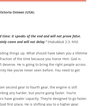
ictoria Osteen (USA)
 time; it speaks of the end and will not prove false.
rtainly come and will not delay.”
(Habakkuk 2:3, NIV)
eeding things up. What should have taken you a lifetime
 fraction of the time because you honor Him. God is
’t deserve. He is going to bring the right people across
nity like you’ve never seen before. You need to get
rom second gear to fourth gear, the engine is still
rking any harder, but you’re going faster. You’re
s have greater capacity. They’re designed to go faster.
od first place, He is shifting you to a higher gear.