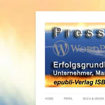
Zum
Inhalt
springen
Erfolgsgrundlagen für Unternehmer, Mana
WordPress Pressear
HOME
PROFIL
BUCH & EBOOK