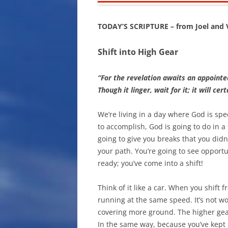
TODAY’S SCRIPTURE – from Joel and V
Shift into High Gear
“For the revelation awaits an appointed
Though it linger, wait for it; it will ce
We’re living in a day where God is sp
to accomplish, God is going to do in a
going to give you breaks that you didn
your path. You’re going to see opportu
ready; you’ve come into a shift!
Think of it like a car. When you shift f
running at the same speed. It’s not wo
covering more ground. The higher gear
In the same way, because you’ve kept G