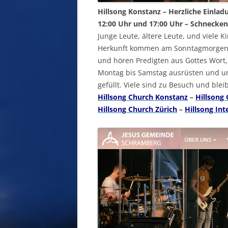
Hillsong Konstanz – Herzliche Einlad
12:00 Uhr und 17:00 Uhr – Schnecken
Junge Leute, ältere Leute, und viele 
Herkunft kommen am Sonntagmorgen 
und hören Predigten aus Gottes Wort,
Montag bis Samstag ausrüsten und un
gefüllt. Viele sind zu Besuch und ble
Hillsong Church Konstanz
–
Hillsong
Hillsong Church Zürich
–
Hillsong Int