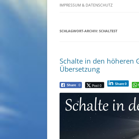
IMPRESSUM & DATENSCHUTZ
SCHLAGWORT-ARCHIV:
SCHALTEST
Schalte in den höheren 
Übersetzung
Share
0
Post 0
Share
0