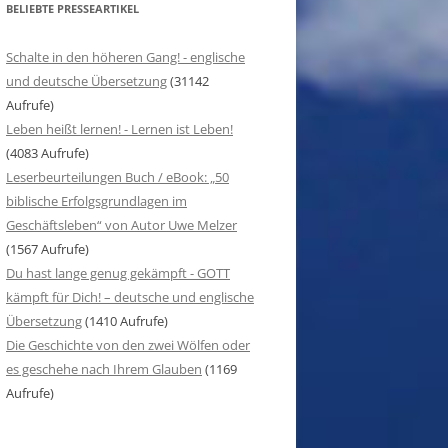
BELIEBTE PRESSEARTIKEL
Schalte in den höheren Gang! - englische
und deutsche Übersetzung
(31142
Aufrufe)
Leben heißt lernen! - Lernen ist Leben!
(4083 Aufrufe)
Leserbeurteilungen Buch / eBook: „50
biblische Erfolgsgrundlagen im
Geschäftsleben“ von Autor Uwe Melzer
(1567 Aufrufe)
Du hast lange genug gekämpft - GOTT
kämpft für Dich! – deutsche und englische
Übersetzung
(1410 Aufrufe)
Die Geschichte von den zwei Wölfen oder
es geschehe nach Ihrem Glauben
(1169
Aufrufe)