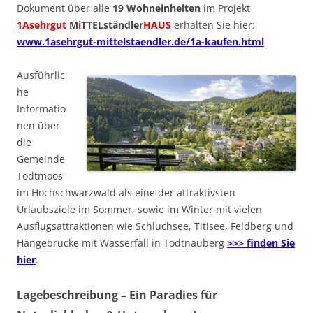
Dokument über alle
19 Wohneinheiten
im Projekt
1Asehrgut
M
i
TTELständler
HAUS
erhalten Sie hier:
www.1asehrgut-mittelstaendler.de/1a-kaufen.html
Ausführlic
he
Informatio
nen über
die
Gemeinde
Todtmoos
im Hochschwarzwald als eine der attraktivsten
Urlaubsziele im Sommer, sowie im Winter mit vielen
Ausflugsattraktionen wie Schluchsee, Titisee, Feldberg und
Hängebrücke mit Wasserfall in Todtnauberg
>>> finden Sie
hier
.
Lagebeschreibung – Ein Paradies für