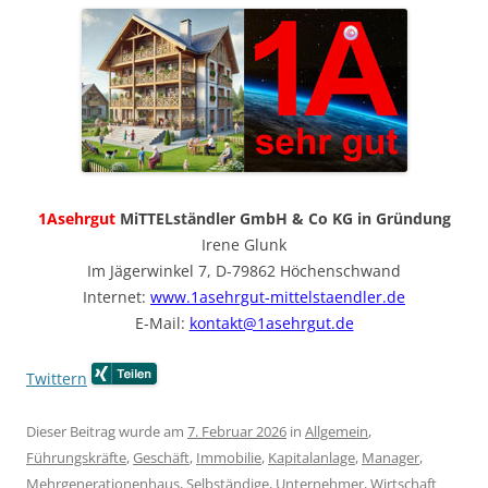
1Asehrgut
MiTTELständler GmbH & Co KG in Gründung
Irene Glunk
Im Jägerwinkel 7, D-79862 Höchenschwand
Internet:
www.1asehrgut-mittelstaendler.de
E-Mail:
kontakt@1asehrgut.de
Twittern
Dieser Beitrag wurde am
7. Februar 2026
in
Allgemein
,
Führungskräfte
,
Geschäft
,
Immobilie
,
Kapitalanlage
,
Manager
,
Mehrgenerationenhaus
,
Selbständige
,
Unternehmer
,
Wirtschaft