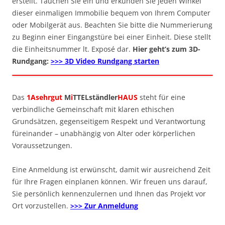
erstellt. Tauchen Sie ein und erkunden Sie jeden Winkel
dieser einmaligen Immobilie bequem von Ihrem Computer
oder Mobilgerät aus. Beachten Sie bitte die Nummerierung
zu Beginn einer Eingangstüre bei einer Einheit. Diese stellt
die Einheitsnummer lt. Exposé dar.
Hier geht’s zum 3D-
Rundgang:
>>> 3D Video Rundgang starten
Das
1Asehrgut
M
i
TTELständler
HAUS
steht für eine
verbindliche Gemeinschaft mit klaren ethischen
Grundsätzen, gegenseitigem Respekt und Verantwortung
füreinander – unabhängig von Alter oder körperlichen
Voraussetzungen.
Eine Anmeldung ist erwünscht, damit wir ausreichend Zeit
für Ihre Fragen einplanen können. Wir freuen uns darauf,
Sie persönlich kennenzulernen und Ihnen das Projekt vor
Ort vorzustellen.
>>> Zur Anmeldung