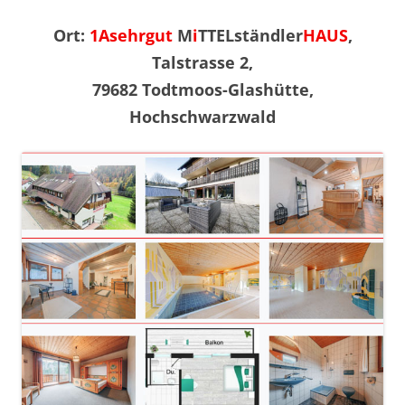
Ort:
1Asehrgut
M
i
TTELständler
HAUS
,
Talstrasse 2,
79682 Todtmoos-Glashütte,
Hochschwarzwald