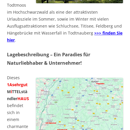
Todtmoos
im Hochschwarzwald als eine der attraktivsten
Urlaubsziele im Sommer, sowie im Winter mit vielen
Ausflugsattraktionen wie Schluchsee, Titisee, Feldberg und
Hängebrücke mit Wasserfall in Todtnauberg
>>> finden Sie
hier
.
Lagebeschreibung – Ein Paradies für
Naturliebhaber & Unternehmer!
Dieses
1Asehrgut
M
i
TTELstä
ndler
HAUS
befindet
sich in
einem
charmante