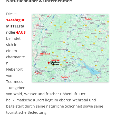
Naturliebhaber & Unternehmer!
Dieses
1Asehrgut
M
i
TTELstä
ndler
HAUS
befindet
sich in
einem
charmante
n
Nebenort
von
Todtmoos
– umgeben
von Wald, Wasser und frischer Höhenluft. Der
heilklimatische Kurort liegt im oberen Wehratal und
begeistert durch seine natürliche Schönheit sowie seine
touristische Bedeutung: