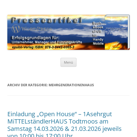
Zum
Inhalt
WordPress Presseartikel 50
springen
Erfolgsgrundlagen für Unternehmer, Manager und Führungskräfte
Erfolgsgrundlagen
Menü
ARCHIV DER KATEGORIE:
MEHRGENERATIONENHAUS
Einladung „Open House“ – 1Asehrgut
MiTTELständlerHAUS Todtmoos am
Samstag 14.03.2026 & 21.03.2026 jeweils
von 10:00 bis 17:00 Uhr