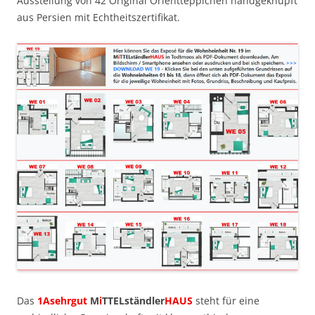
Ausstellung von 42 Original Orientteppichen handgeknüpft
aus Persien mit Echtheitszertifikat.
Das
1Asehrgut
M
i
TTELständler
HAUS
steht für eine