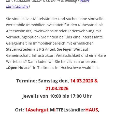
MiTTELständler GmbH & Co KG in Gründung /
Aktive
Mittelständler
)
Sie sind aktiver Mittelständler und suchen eine sinnvolle,
wertstabile Immobilieninvestition für den Ruhestand, als
Alterswohnsitz, Zweitwohnsitz oder Ferienwohnung mit
Vermietungsoption? Sie finden bei uns eine interessante
Gelegenheit im Immobilienbereich mit erheblichen
Steuervorteilen als KG Anteil. Sie legen Wert auf
Gemeinschaft, Infrastruktur, Verlässlichkeit und eine klare
Wertebasis? Dann laden wir Sie herzlich zu unserem
„Open House“
in Todtmoos im Hochschwarzwald ein.
Termine: Samstag den,
14.03.2026 &
21.03.2026
jeweils von 10:00 bis 17:00 Uhr
Ort:
1Asehrgut
M
i
TTELständler
HAUS
,