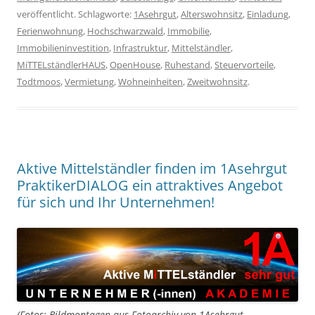
veröffentlicht. Schlagworte:
1Asehrgut
,
Alterswohnsitz
,
Einladung
,
Ferienwohnung
,
Hochschwarzwald
,
Immobilie
,
Immobilieninvestition
,
Infrastruktur
,
Mittelständler
,
MiTTELständlerHAUS
,
OpenHouse
,
Ruhestand
,
Steuervorteile
,
Todtmoos
,
Vermietung
,
Wohneinheiten
,
Zweitwohnsitz
.
Aktive Mittelständler finden im 1Asehrgut
PraktikerDIALOG ein attraktives Angebot
für sich und Ihr Unternehmen!
(Fotos: Bildmontagen aus Fotoarchiv von 1Asehrgut