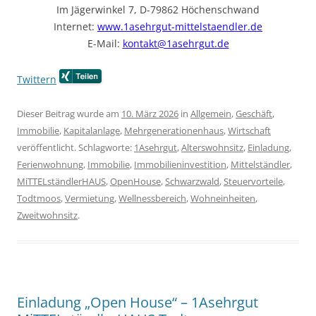
Im Jägerwinkel 7, D-79862 Höchenschwand
Internet:
www.1asehrgut-mittelstaendler.de
E-Mail:
kontakt@1asehrgut.de
Twittern
Dieser Beitrag wurde am
10. März 2026
in
Allgemein
,
Geschäft
,
Immobilie
,
Kapitalanlage
,
Mehrgenerationenhaus
,
Wirtschaft
veröffentlicht. Schlagworte:
1Asehrgut
,
Alterswohnsitz
,
Einladung
,
Ferienwohnung
,
Immobilie
,
Immobilieninvestition
,
Mittelständler
,
MiTTELständlerHAUS
,
OpenHouse
,
Schwarzwald
,
Steuervorteile
,
Todtmoos
,
Vermietung
,
Wellnessbereich
,
Wohneinheiten
,
Zweitwohnsitz
.
Einladung „Open House“ – 1Asehrgut