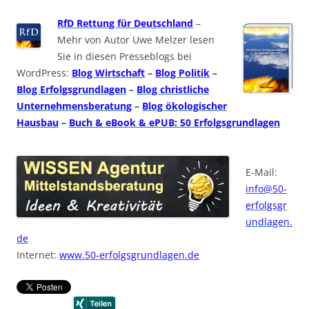
RfD Rettung für Deutschland
–
Mehr von Autor Uwe Melzer lesen
Sie in diesen Presseblogs bei
WordPress:
Blog Wirtschaft
–
Blog Politik
–
Blog Erfolgsgrundlagen
–
Blog christliche
Unternehmensberatung
–
Blog ökologischer
Hausbau
–
Buch & eBook & ePUB: 50 Erfolgsgrundlagen
E-Mail:
info@50-
erfolgsgr
undlagen.
de
Internet:
www.50-erfolgsgrundlagen.de