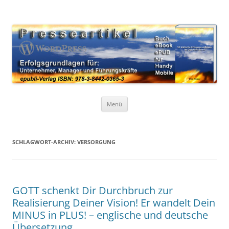
Zum
Inhalt
WordPress Presseartikel 50
springen
Erfolgsgrundlagen für Unternehmer, Manager und Führungskräfte
Erfolgsgrundlagen
Menü
SCHLAGWORT-ARCHIV:
VERSORGUNG
GOTT schenkt Dir Durchbruch zur
Realisierung Deiner Vision! Er wandelt Dein
MINUS in PLUS! – englische und deutsche
Übersetzung