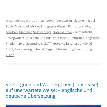
Dieser Beitrag wurde am
23. November 2025
in
Allgemein
,
Bibel
,
Buch
,
Download
,
ebook
,
Erfolgsgrundlagen
,
Führungskräfte
,
Glauben
,
Manager
,
Selbständige
,
Unternehmer
veröffentlicht.
Schlagworte:
Botschaft
,
Christus
,
deutsche
,
Durchbruch
,
englische
,
Frieden
,
Geld
,
Gesundheit
,
GOTT
,
Gute
,
Heilung
,
Jesus
,
MINUS
,
PLUS
,
Realisierung
,
schenkt
,
Segen
,
Übersetzung
,
Versorgung
,
Vision
.
Versorgung und Wohlergehen (= increase)
auf unerwartete Weise! – englische und
deutsche Übersetzung