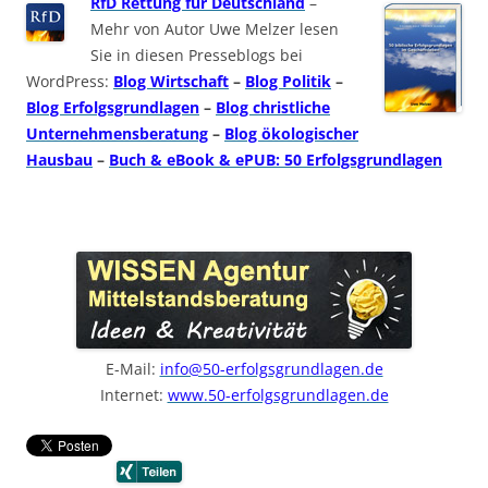
RfD Rettung für Deutschland
–
Mehr von Autor Uwe Melzer lesen
Sie in diesen Presseblogs bei
WordPress:
Blog Wirtschaft
–
Blog Politik
–
Blog Erfolgsgrundlagen
–
Blog christliche
Unternehmensberatung
–
Blog ökologischer
Hausbau
–
Buch & eBook & ePUB: 50 Erfolgsgrundlagen
E-Mail:
info@50-erfolgsgrundlagen.de
Internet:
www.50-erfolgsgrundlagen.de