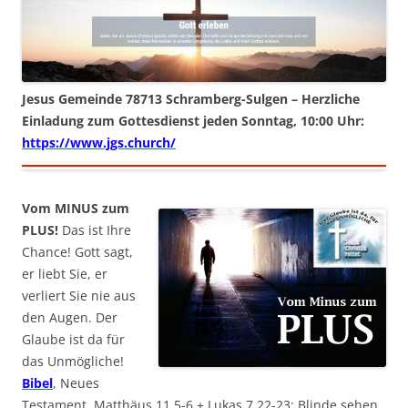
Jesus Gemeinde 78713 Schramberg-Sulgen – Herzliche
Einladung zum Gottesdienst jeden Sonntag, 10:00 Uhr:
https://www.jgs.church/
Vom MINUS zum
PLUS!
Das ist Ihre
Chance! Gott sagt,
er liebt Sie, er
verliert Sie nie aus
den Augen. Der
Glaube ist da für
das Unmögliche!
Bibel
, Neues
Testament, Matthäus 11,5-6 + Lukas 7,22-23: Blinde sehen