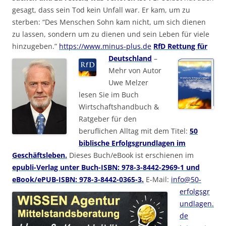
gesagt, dass sein Tod kein Unfall war. Er kam, um zu
sterben: “Des Menschen Sohn kam nicht, um sich dienen
zu lassen, sondern um zu dienen und sein Leben für viele
hinzugeben.”
https://www.minus-plus.de
RfD Rettung für
Deutschland
–
Mehr von Autor
Uwe Melzer
lesen Sie im Buch
Wirtschaftshandbuch &
Ratgeber für den
beruflichen Alltag mit dem Titel:
50
biblische Erfolgsgrundlagen im
Geschäftsleben.
Dieses Buch/eBook ist erschienen im
epubli-Verlag unter Buch-ISBN: 978-3-8442-2969-1 und
eBook/ePUB-ISBN: 978-3-8442-0365-3.
E-Mail:
info@50-
erfolgsgr
undlagen.
de