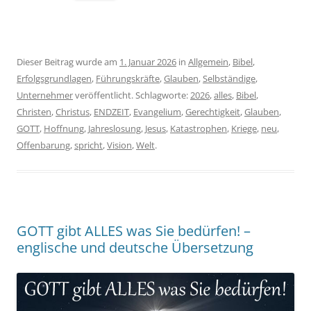
Dieser Beitrag wurde am
1. Januar 2026
in
Allgemein
,
Bibel
,
Erfolgsgrundlagen
,
Führungskräfte
,
Glauben
,
Selbständige
,
Unternehmer
veröffentlicht. Schlagworte:
2026
,
alles
,
Bibel
,
Christen
,
Christus
,
ENDZEIT
,
Evangelium
,
Gerechtigkeit
,
Glauben
,
GOTT
,
Hoffnung
,
Jahreslosung
,
Jesus
,
Katastrophen
,
Kriege
,
neu
,
Offenbarung
,
spricht
,
Vision
,
Welt
.
GOTT gibt ALLES was Sie bedürfen! –
englische und deutsche Übersetzung