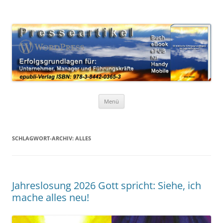
Zum
Inhalt
WordPress Presseartikel 50
springen
Erfolgsgrundlagen für Unternehmer, Manager und Führungskräfte
Erfolgsgrundlagen
Menü
SCHLAGWORT-ARCHIV:
ALLES
Jahreslosung 2026 Gott spricht: Siehe, ich
mache alles neu!