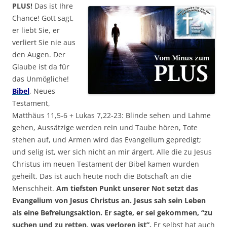
PLUS!
Das ist Ihre
Chance! Gott sagt,
er liebt Sie, er
verliert Sie nie aus
den Augen. Der
Glaube ist da für
das Unmögliche!
Bibel
, Neues
Testament,
Matthäus 11,5-6 + Lukas 7,22-23: Blinde sehen und Lahme
gehen, Aussätzige werden rein und Taube hören, Tote
stehen auf, und Armen wird das Evangelium gepredigt;
und selig ist, wer sich nicht an mir ärgert. Alle die zu Jesus
Christus im neuen Testament der Bibel kamen wurden
geheilt. Das ist auch heute noch die Botschaft an die
Menschheit.
Am tiefsten Punkt unserer Not setzt das
Evangelium von Jesus Christus an. Jesus sah sein Leben
als eine Befreiungsaktion. Er sagte, er sei gekommen, “zu
suchen und zu retten, was verloren ist”.
Er selbst hat auch