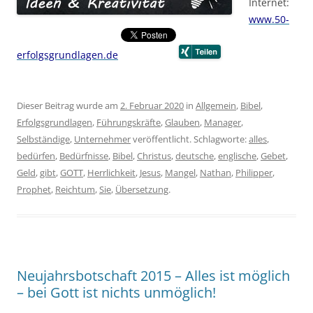
Internet:
www.50-
erfolgsgrundlagen.de
Dieser Beitrag wurde am
2. Februar 2020
in
Allgemein
,
Bibel
,
Erfolgsgrundlagen
,
Führungskräfte
,
Glauben
,
Manager
,
Selbständige
,
Unternehmer
veröffentlicht. Schlagworte:
alles
,
bedürfen
,
Bedürfnisse
,
Bibel
,
Christus
,
deutsche
,
englische
,
Gebet
,
Geld
,
gibt
,
GOTT
,
Herrlichkeit
,
Jesus
,
Mangel
,
Nathan
,
Philipper
,
Prophet
,
Reichtum
,
Sie
,
Übersetzung
.
Neujahrsbotschaft 2015 – Alles ist möglich
– bei Gott ist nichts unmöglich!