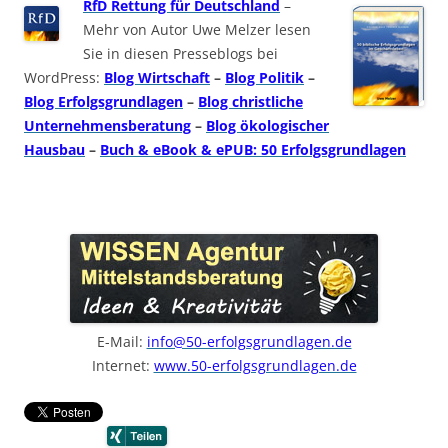
RfD Rettung für Deutschland
–
Mehr von Autor Uwe Melzer lesen
Sie in diesen Presseblogs bei
WordPress:
Blog Wirtschaft
–
Blog Politik
–
Blog Erfolgsgrundlagen
–
Blog christliche
Unternehmensberatung
–
Blog ökologischer
Hausbau
–
Buch & eBook & ePUB: 50 Erfolgsgrundlagen
E-Mail:
info@50-erfolgsgrundlagen.de
Internet:
www.50-erfolgsgrundlagen.de