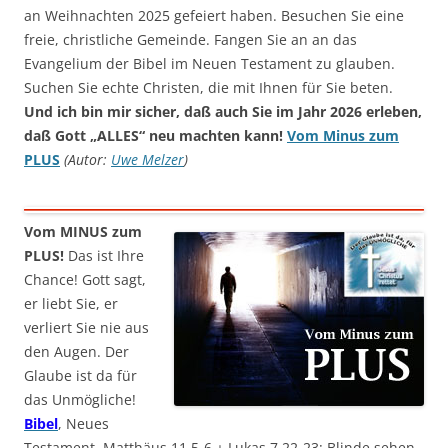
an Weihnachten 2025 gefeiert haben. Besuchen Sie eine
freie, christliche Gemeinde. Fangen Sie an an das
Evangelium der Bibel im Neuen Testament zu glauben.
Suchen Sie echte Christen, die mit Ihnen für Sie beten.
Und ich bin mir sicher, daß auch Sie im Jahr 2026 erleben,
daß Gott „ALLES“ neu machten kann!
Vom Minus zum
PLUS
(Autor:
Uwe Melzer
)
Vom MINUS zum
PLUS!
Das ist Ihre
Chance! Gott sagt,
er liebt Sie, er
verliert Sie nie aus
den Augen. Der
Glaube ist da für
das Unmögliche!
Bibel
, Neues
Testament, Matthäus 11,5-6 + Lukas 7,22-23: Blinde sehen