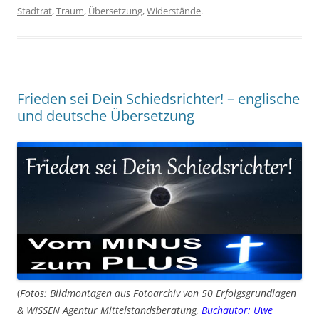
Stadtrat
,
Traum
,
Übersetzung
,
Widerstände
.
Frieden sei Dein Schiedsrichter! – englische
und deutsche Übersetzung
(
Fotos: Bildmontagen aus Fotoarchiv von 50 Erfolgsgrundlagen
& WISSEN Agentur Mittelstandsberatung,
Buchautor: Uwe