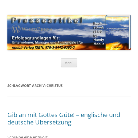
Zum
Inhalt
WordPress Presseartikel 50
springen
Erfolgsgrundlagen für Unternehmer, Manager und Führungskräfte
Erfolgsgrundlagen
Menü
SCHLAGWORT-ARCHIV:
CHRISTUS
Gib an mit Gottes Güte! – englische und
deutsche Übersetzung
Schreibe eine Antwort