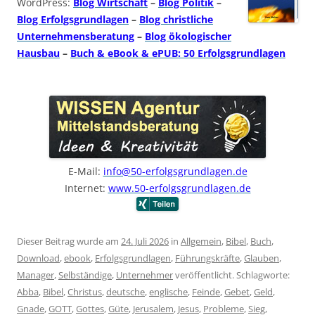
WordPress:
Blog Wirtschaft
–
Blog Politik
–
Blog Erfolgsgrundlagen
–
Blog christliche
Unternehmensberatung
–
Blog ökologischer
Hausbau
–
Buch & eBook & ePUB: 50 Erfolgsgrundlagen
E-Mail:
info@50-erfolgsgrundlagen.de
Internet:
www.50-erfolgsgrundlagen.de
Dieser Beitrag wurde am
24. Juli 2026
in
Allgemein
,
Bibel
,
Buch
,
Download
,
ebook
,
Erfolgsgrundlagen
,
Führungskräfte
,
Glauben
,
Manager
,
Selbständige
,
Unternehmer
veröffentlicht. Schlagworte:
Abba
,
Bibel
,
Christus
,
deutsche
,
englische
,
Feinde
,
Gebet
,
Geld
,
Gnade
,
GOTT
,
Gottes
,
Güte
,
Jerusalem
,
Jesus
,
Probleme
,
Sieg
,