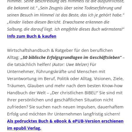
Himmel. Seine Beschreibung des Himmels ist die ausführlichste,
die bekannt ist.“ „Sein Zeugnis über seine Todeserfahrung und
seinen Besuch im Himmel ist das Beste, das ich je gehört habe.“
„Kinder lieben diesen Bericht. Erwachsene erkennen die
Salbung, die darauf liegt. Ich empfehle dieses Buch wärmstens!“
Info zum Buch & kaufen
Wirtschaftshandbuch & Ratgeber für den beruflichen
Alltag:
„50 biblische Erfolgsgrundlagen im Geschäftsleben“
–
die tatsächlich helfen!
(Autor: Uwe Melzer)
Für
Unternehmer, Führungskräfte und Menschen mit
Verantwortung im Beruf, Politik oder Alltag. Visionen, Ziele,
Träumen, Glauben und mehr nach dem besten Know-how
Handbuch der Welt – „Der christlichen BIBEL!“ Sie sind mit
Ihrer persönlichen und geschäftlichen Situation nicht
zufrieden? Sie suchen nach neuen Impulsen, dauerhaftem
Erfolg und möchten Ihr Unternehmen langfristig sichern!
Als gedrucktes Buch & eBook & ePUB-Version erschienen
im epubli Verlag.