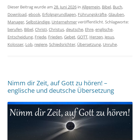
Dieser Beitrag wurde am
28. Juni 2026
in
Allgemein
,
Bibel
,
Buch
,
Download
,
ebook
,
Erfolgsgrundlagen
,
Führungskräfte
,
Glauben
,
Manager
,
Selbständige
,
Unternehmer
veröffentlicht. Schlagworte:
berufen
,
Bibel
,
Christi
,
Christus
,
deutsche
,
Ehre
,
englische
,
Entscheidung
,
Friede
,
Frieden
,
Gebet
,
GOTT
,
Herzen
,
Jesus
,
Kolosser
,
Lob
,
regiere
,
Schiedsrichter
,
Übersetzung
,
Unruhe
.
Nimm dir Zeit, auf Gott zu hören! –
englische und deutsche Übersetzung