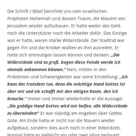
Die Schrift / Bibel berichtet uns vom israelischen
Propheten Nehemiah und dessen Traum, die Mauern von
Jerusalem wieder aufzubauen. Er hatte weder das Geld,
noch die Unterstützer noch die Arbeiter dafür. Das Einzige
was er hatte, waren starke Widerstände. Der Stadtrat war
gegen ihn und die Kritiker wollten es ihm ausreden. Er
hätte sich entmutigen lassen können und denken:
„Die
Widerstände sind zu groß. Gegen diese Feinde werde ich
niemals ankommen können.“
Nein, mitten in den
Problemen und Schwierigkeiten war seine Einstellung:
„Ich
kann das trotzdem tun, denn die mächtige Hand Gottes ist
über mir und sie schafft mir den nötigen Raum, den ich
brauche.“
Immer und immer wiederholte er die Aussage:
„Die gnädige Hand Gottes wird mir helfen, alle Widerstände
zu überwinden!“
Er war ständig am Angeben über Gottes
Güte. Am Ende hatte er nicht nur die Mauern wieder
aufgebaut, sondern dies auch noch in einer Rekordzeit.
Normal hätte es vielleicht ein oder zwei Jahre gedauert,