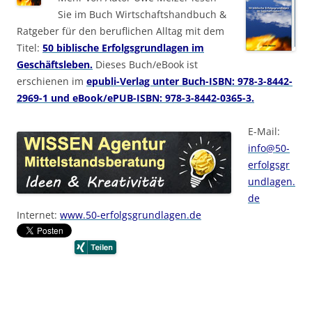
Sie im Buch Wirtschaftshandbuch &
Ratgeber für den beruflichen Alltag mit dem
Titel:
50 biblische Erfolgsgrundlagen im
Geschäftsleben.
Dieses Buch/eBook ist
erschienen im
epubli-Verlag unter Buch-ISBN: 978-3-8442-
2969-1 und eBook/ePUB-ISBN: 978-3-8442-0365-3.
E-Mail:
info@50-
erfolgsgr
undlagen.
de
Internet:
www.50-erfolgsgrundlagen.de