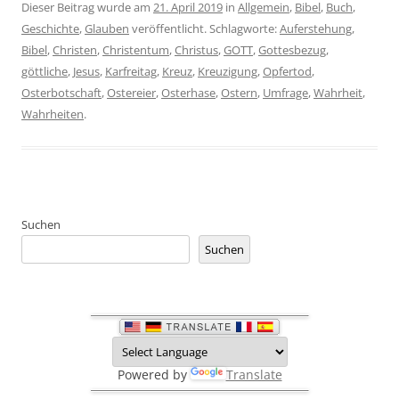
Dieser Beitrag wurde am
21. April 2019
in
Allgemein
,
Bibel
,
Buch
,
Geschichte
,
Glauben
veröffentlicht. Schlagworte:
Auferstehung
,
Bibel
,
Christen
,
Christentum
,
Christus
,
GOTT
,
Gottesbezug
,
göttliche
,
Jesus
,
Karfreitag
,
Kreuz
,
Kreuzigung
,
Opfertod
,
Osterbotschaft
,
Ostereier
,
Osterhase
,
Ostern
,
Umfrage
,
Wahrheit
,
Wahrheiten
.
Suchen
Suchen
Powered by
Translate