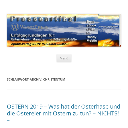
Zum
Inhalt
WordPress Presseartikel 50
springen
Erfolgsgrundlagen für Unternehmer, Manager und Führungskräfte
Erfolgsgrundlagen
Menü
SCHLAGWORT-ARCHIV:
CHRISTENTUM
OSTERN 2019 – Was hat der Osterhase und
die Ostereier mit Ostern zu tun? – NICHTS!
–