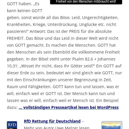
GOTT haben. „Es
kann keinen GOTT
geben, sonst würde all das Böse, Leid, Ungerechtigkeiten,
Krankheiten, Kriege, Unterdrückung, Unglücke etc. nicht
passieren!“ Antwort: Das ist der PREIS für die absolute
FREIHEIT. Das Böse und das Leid in dieser Welt wird nicht
von GOTT gemacht. Es machen die Menschen. GOTT hat
den Menschen als sein Ebenbild die vollkommene Freiheit
gegeben. In der Bibel steht unter Psalm 82,6 + Johannes
10,31: „Wisset ihr nicht, dass Ihr Götter seid?“ Ein GOTT auf
dieser Erde zu sein, bedeutet wir sind gleich wie GOTT, nur
mit den Einschränkungen unserer Begrenzung in Zeit,
Raum und Fähigkeiten. GOTT kann tun und lassen, was er
will, einfach weil er GOTT ist. Der Mensch kann tun und
lassen was er will, einfach weil er Mensch ist. Ein Beispiel
dazu:
… vollständigen Presseartikel lesen bei WordPress
RfD Rettung für Deutschland
–
Mehr von Autor Uwe Melzer lesen