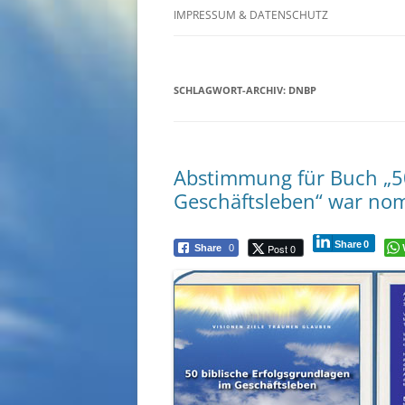
IMPRESSUM & DATENSCHUTZ
SCHLAGWORT-ARCHIV:
DNBP
Abstimmung für Buch „50
Geschäftsleben“ war nomi
Share
0
Post 0
Share
0