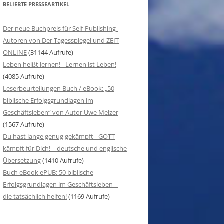
BELIEBTE PRESSEARTIKEL
Der neue Buchpreis für Self-Publishing-
Autoren von Der Tagesspiegel und ZEIT
ONLINE
(31144 Aufrufe)
Leben heißt lernen! - Lernen ist Leben!
(4085 Aufrufe)
Leserbeurteilungen Buch / eBook: „50
biblische Erfolgsgrundlagen im
Geschäftsleben“ von Autor Uwe Melzer
(1567 Aufrufe)
Du hast lange genug gekämpft - GOTT
kämpft für Dich! – deutsche und englische
Übersetzung
(1410 Aufrufe)
Buch eBook ePUB: 50 biblische
Erfolgsgrundlagen im Geschäftsleben –
die tatsächlich helfen!
(1169 Aufrufe)