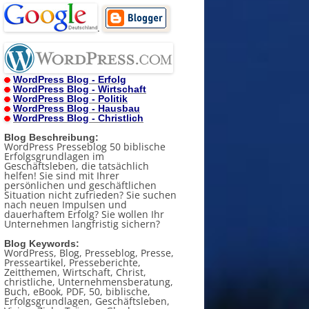
.
WordPress Blog - Erfolg
WordPress Blog - Wirtschaft
WordPress Blog - Politik
WordPress Blog - Hausbau
WordPress Blog - Christlich
Blog Beschreibung:
WordPress Presseblog 50 biblische
Erfolgsgrundlagen im
Geschäftsleben, die tatsächlich
helfen! Sie sind mit Ihrer
persönlichen und geschäftlichen
Situation nicht zufrieden? Sie suchen
nach neuen Impulsen und
dauerhaftem Erfolg? Sie wollen Ihr
Unternehmen langfristig sichern?
Blog Keywords:
WordPress, Blog, Presseblog, Presse,
Presseartikel, Presseberichte,
Zeitthemen, Wirtschaft, Christ,
christliche, Unternehmensberatung,
Buch, eBook, PDF, 50, biblische,
Erfolgsgrundlagen, Geschäftsleben,