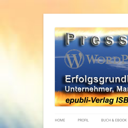
Zum
Inhalt
springen
Erfolgsgrundlagen für Unternehmer, Mana
WordPress Pressear
HOME
PROFIL
BUCH & EBOOK