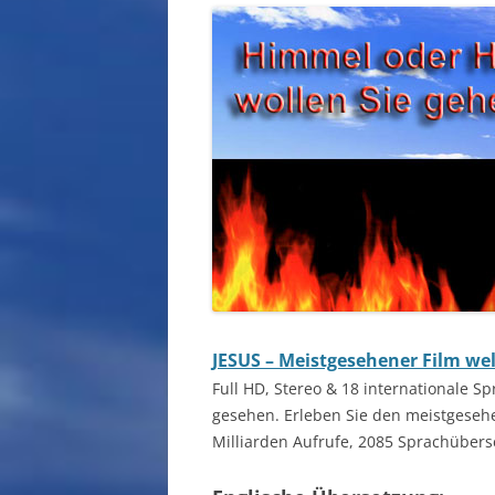
JESUS – Meistgesehener Film wel
Full HD, Stereo & 18 internationale S
gesehen. Erleben Sie den meistgesehe
Milliarden Aufrufe, 2085 Sprachüber