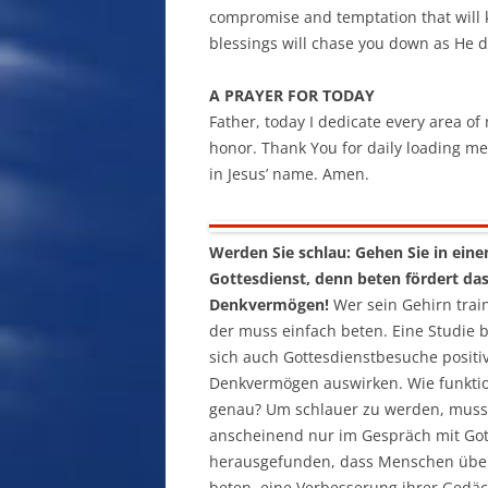
compromise and temptation that will 
blessings will chase you down as He da
A PRAYER FOR TODAY
Father, today I dedicate every area of m
honor. Thank You for daily loading me w
in Jesus’ name. Amen.
Werden Sie schlau: Gehen Sie in eine
Gottesdienst, denn beten fördert da
Denkvermögen!
Wer sein Gehirn train
der muss einfach beten. Eine Studie b
sich auch Gottesdienstbesuche positi
Denkvermögen auswirken. Wie funktio
genau? Um schlauer zu werden, mus
anscheinend nur im Gespräch mit Gott
herausgefunden, dass Menschen über 
beten, eine Verbesserung ihrer Gedäc