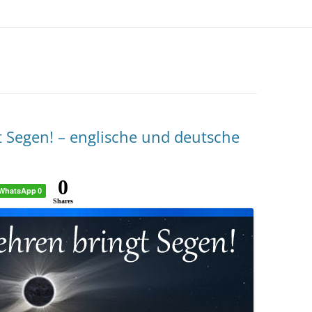
t Segen! – englische und deutsche
0
WhatsApp
0
Shares