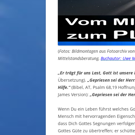
(
Fotos: Bildmontagen aus Fotoarchiv vo
Mittelstandsberatung,
Buchautor: Uwe M
„Er trägt für uns Last, Gott ist unsere
Übersetzung).
„Gepriesen sei der Herr!
Hilfe.“
(Bibel, AT, Psalm 68,19 Hoffnun
James Version):
„Gepriesen sei der Her
Wenn Du ein Leben führst welches Got
Mensch mit hervorragenden Eigenschaft
dass Dich Gottes Segnungen verfolgen
Gottes Güte zu übertreffen; er schütte