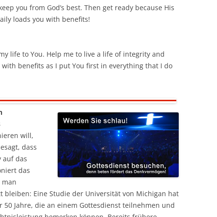
keep you from God’s best. Then get ready because His
ily loads you with benefits!
y life to You. Help me to live a life of integrity and
ith benefits as I put You first in everything that I do
n
s
ieren will,
esagt, dass
v auf das
niert das
s man
 bleiben: Eine Studie der Universität von Michigan hat
50 Jahre, die an einem Gottesdienst teilnehmen und
htnisleistung bemerken können. Bereits frühere