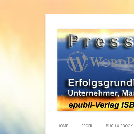
Zum
Inhalt
springen
Erfolgsgrundlagen für Unternehmer, Mana
WordPress Pressear
HOME
PROFIL
BUCH & EBOOK