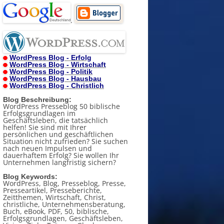
.
WordPress Blog - Erfolg
WordPress Blog - Wirtschaft
WordPress Blog - Politik
WordPress Blog - Hausbau
WordPress Blog - Christlich
Blog Beschreibung:
WordPress Presseblog 50 biblische
Erfolgsgrundlagen im
Geschäftsleben, die tatsächlich
helfen! Sie sind mit Ihrer
persönlichen und geschäftlichen
Situation nicht zufrieden? Sie suchen
nach neuen Impulsen und
dauerhaftem Erfolg? Sie wollen Ihr
Unternehmen langfristig sichern?
Blog Keywords:
WordPress, Blog, Presseblog, Presse,
Presseartikel, Presseberichte,
Zeitthemen, Wirtschaft, Christ,
christliche, Unternehmensberatung,
Buch, eBook, PDF, 50, biblische,
Erfolgsgrundlagen, Geschäftsleben,