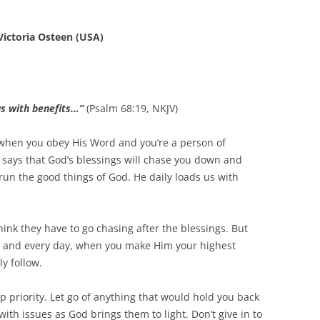
ictoria Osteen (USA)
us with benefits…”
(Psalm 68:19, NKJV)
 when you obey His Word and you’re a person of
e says that God’s blessings will chase you down and
run the good things of God. He daily loads us with
nk they have to go chasing after the blessings. But
h and every day, when you make Him your highest
ly follow.
 priority. Let go of anything that would hold you back
ith issues as God brings them to light. Don’t give in to