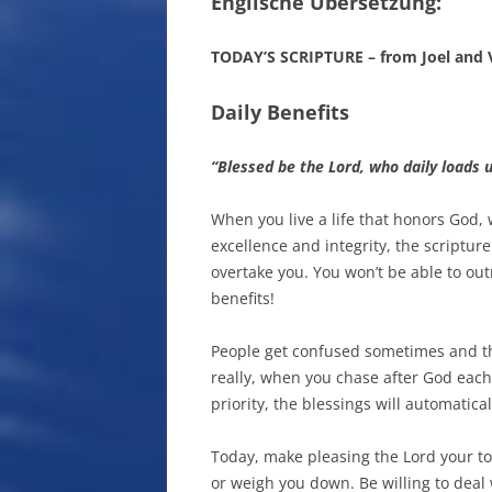
Englische Übersetzung:
TODAY’S SCRIPTURE – from Joel and V
Daily Benefits
“Blessed be the Lord, who daily loads 
When you live a life that honors God,
excellence and integrity, the scriptur
overtake you. You won’t be able to out
benefits!
People get confused sometimes and thi
really, when you chase after God eac
priority, the blessings will automatical
Today, make pleasing the Lord your top
or weigh you down. Be willing to deal w