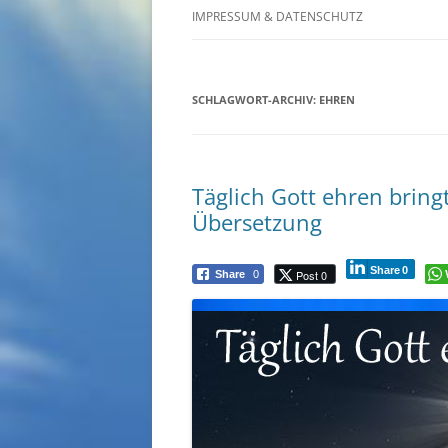
IMPRESSUM & DATENSCHUTZ
SCHLAGWORT-ARCHIV:
EHREN
Täglich Gott ehren bring
Übersetzung
Share
0
Post 0
Share
0