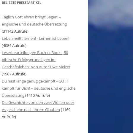
BELIEBTE PRESSEARTIKEL
Täglich Gott ehren bringt Segen! –
englische und deutsche Übersetzung
(31142 Aufrufe)
Leben heißt lernen! - Lernen ist Leben!
(4084 Aufrufe)
Leserbeurteilungen Buch / eBook: „50
biblische Erfolgsgrundlagen im
Geschäftsleben“ von Autor Uwe Melzer
(1567 Aufrufe)
Du hast lange genug gekämpft - GOTT
kämpft für Dich! – deutsche und englische
Übersetzung
(1410 Aufrufe)
Die Geschichte von den zwei Wölfen oder
es geschehe nach Ihrem Glauben
(1169
Aufrufe)