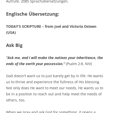
Aufrufe, 2085 Sprachübersetzungen.
Englische Übersetzung:
TODAY’S SCRIPTURE – from Joel and Victoria Osteen
(USA)
Ask Big
“Ask me, and I will make the nations your inheritance, the
ends of the earth your possession.”
(Psalm 2:8, NIV)
God doesn’t want us to just barely get by in life. He wants
us to thrive and experience the fullness of His blessing.
Not only does He want to meet our needs, He wants us to
be in a position to reach out and help meet the needs of
others, too.
When we pray and ask God for something, it opens a