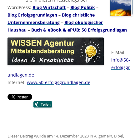
WordPress:
Blog Wirtschaft
–
Blog Politik
–
Blog Erfolgsgrundlagen
–
Blog christliche
Unternehmensberatung
–
Blog ökologischer
Hausbau
–
Buch & eBook & ePUB: 50 Erfolgsgrundlagen
E-Mail:
info@50-
erfolgsgr
undlagen.de
Internet:
www.50-erfolgsgrundlagen.de
Dieser Beitrag wurde am
14. Dezember 2023
in
Allgemein
,
Bibel
,