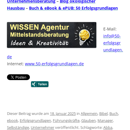
Unternehmensberatung
–
Blog ökologischer
Hausbau
–
Buch & eBook & ePUB: 50 Erfolgsgrundlagen
E-Mail:
info@50-
erfolgsgr
undlagen.
de
Internet:
www.50-erfolgsgrundlagen.de
Dieser Beitrag wurde am
18. Januar 2025
in
Allgemein
,
Bibel
,
Buch
,
ebook
,
Erfolgsgrundlagen
,
Führungskräfte
,
Glauben
,
Manager
,
Selbständige
,
Unternehmer
veröffentlicht. Schlagworte:
Abba
,