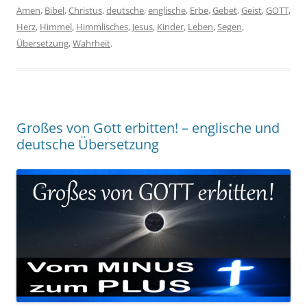
Amen
,
Bibel
,
Christus
,
deutsche
,
englische
,
Erbe
,
Gebet
,
Geist
,
GOTT
,
Herz
,
Himmel
,
Himmlisches
,
Jesus
,
Kinder
,
Leben
,
Segen
,
Übersetzung
,
Wahrheit
.
Großes von Gott erbitten! – englische und
deutsche Übersetzung