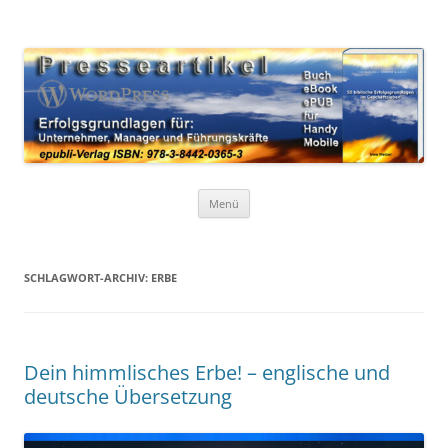
Zum
Inhalt
WordPress Presseartikel 50
springen
Erfolgsgrundlagen für Unternehmer, Manager und Führungskräfte
Erfolgsgrundlagen
Menü
SCHLAGWORT-ARCHIV:
ERBE
Dein himmlisches Erbe! – englische und
deutsche Übersetzung