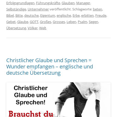
Erfolgsgrundlagen
,
Führungskräfte
,
Glauben
,
Manager
,
Selbständige
,
Unternehmer
veröffentlicht. Schlagworte:
beten
,
Bibel
,
Bitte
,
deutsche
,
Eigentum
,
englische
,
Erbe
,
erbitten
,
Freude
,
Gebet
,
Glaube
,
GOTT
,
Großes
,
Grosses
,
Leben
,
Psalm
,
Segen
,
Übersetzung
,
Völker
,
Welt
.
Christlicher Glaube und Sprechen =
Wunder empfangen – englische und
deutsche Übersetzung