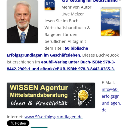
RfD Rettung für Deutschland
–
Mehr von Autor
Uwe Melzer
lesen Sie im Buch
Wirtschaftshandbuch &
Ratgeber für den
beruflichen Alltag mit
dem Titel:
50 biblische
Erfolgsgrundlagen im Geschäftsleben.
Dieses Buch/eBook
ist erschienen im
epubli-Verlag unter Buch-ISBN: 978-3-
8442-2969-1 und eBook/ePUB-ISBN: 978-3-8442-0365-3.
E-Mail:
info@50-
erfolgsgr
undlagen.
de
Internet:
www.50-erfolgsgrundlagen.de