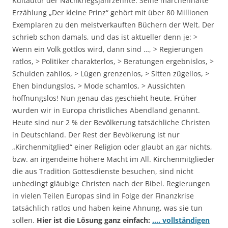
Kultautor der Nachkriegsjahrzehnte. Seine märchenhafte
Erzählung „Der kleine Prinz“ gehört mit über 80 Millionen
Exemplaren zu den meistverkauften Büchern der Welt. Der
schrieb schon damals, und das ist aktueller denn je: >
Wenn ein Volk gottlos wird, dann sind …, > Regierungen
ratlos, > Politiker charakterlos, > Beratungen ergebnislos, >
Schulden zahllos, > Lügen grenzenlos, > Sitten zügellos, >
Ehen bindungslos, > Mode schamlos, > Aussichten
hoffnungslos! Nun genau das geschieht heute. Früher
wurden wir in Europa christliches Abendland genannt.
Heute sind nur 2 % der Bevölkerung tatsächliche Christen
in Deutschland. Der Rest der Bevölkerung ist nur
„Kirchenmitglied“ einer Religion oder glaubt an gar nichts,
bzw. an irgendeine höhere Macht im All. Kirchenmitglieder
die aus Tradition Gottesdienste besuchen, sind nicht
unbedingt gläubige Christen nach der Bibel. Regierungen
in vielen Teilen Europas sind in Folge der Finanzkrise
tatsächlich ratlos und haben keine Ahnung, was sie tun
sollen.
Hier ist die Lösung ganz einfach:
…. vollständigen