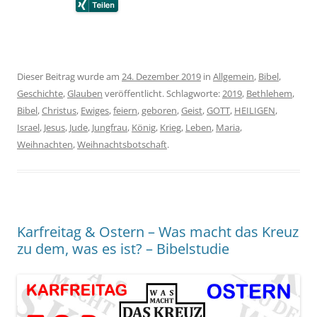
Dieser Beitrag wurde am
24. Dezember 2019
in
Allgemein
,
Bibel
,
Geschichte
,
Glauben
veröffentlicht. Schlagworte:
2019
,
Bethlehem
,
Bibel
,
Christus
,
Ewiges
,
feiern
,
geboren
,
Geist
,
GOTT
,
HEILIGEN
,
Israel
,
Jesus
,
Jude
,
Jungfrau
,
König
,
Krieg
,
Leben
,
Maria
,
Weihnachten
,
Weihnachtsbotschaft
.
Karfreitag & Ostern – Was macht das Kreuz
zu dem, was es ist? – Bibelstudie