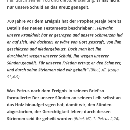
hat, durch seinen Tod und die Auferstehung.
Er hat nicht
nur unsere Schuld an das Kreuz genagelt.
700 Jahre vor dem Ereignis hat der Prophet Jesaja bereits
Details des neuen Testaments beschrieben
:
„Fürwahr,
unsere Krankheit hat er getragen und unsere Schmerzen lud
er auf sich. Wir dachten, er wäre von Gott gestraft, von ihm
geschlagen und niedergebeugt. Doch man hat ihn
durchbohrt wegen unserer Schuld, ihn wegen unserer
Sünden gequält. Für unseren Frieden ertrug er den Schmerz,
und durch seine Striemen sind wir geheilt“
(Bibel, AT, Jesaja
53,4-5)
.
Was Petrus nach dem Ereignis in seinem Brief so
formulierte: Der unsere Sünden an seinem Leib selbst an
das Holz hinaufgetragen hat, damit wir, den Sünden
abgestorben, der Gerechtigkeit leben; durch dessen
Striemen seid ihr geheilt worden
(Bibel, NT, 1. Petrus 2,24)
.