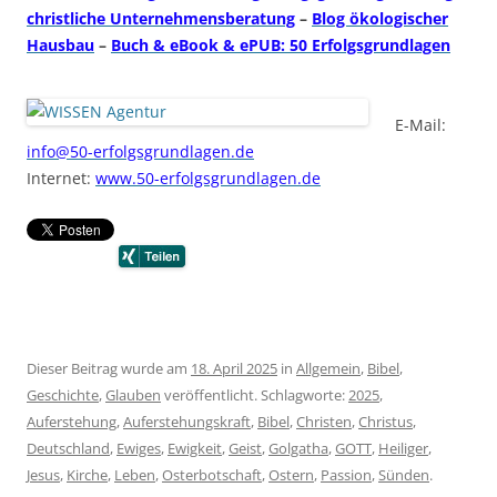
christliche Unternehmensberatung
–
Blog ökologischer
Hausbau
–
Buch & eBook & ePUB: 50 Erfolgsgrundlagen
E-Mail:
info@50-erfolgsgrundlagen.de
Internet:
www.50-erfolgsgrundlagen.de
Dieser Beitrag wurde am
18. April 2025
in
Allgemein
,
Bibel
,
Geschichte
,
Glauben
veröffentlicht. Schlagworte:
2025
,
Auferstehung
,
Auferstehungskraft
,
Bibel
,
Christen
,
Christus
,
Deutschland
,
Ewiges
,
Ewigkeit
,
Geist
,
Golgatha
,
GOTT
,
Heiliger
,
Jesus
,
Kirche
,
Leben
,
Osterbotschaft
,
Ostern
,
Passion
,
Sünden
.