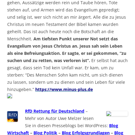
gehen, Aussätzige werden rein und Taube hören, Tote
stehen auf, und Armen wird das Evangelium gepredigt;
und selig ist, wer sich nicht an mir ärgert. Alle die zu Jesus
Christus im neuen Testament der Bibel kamen wurden
geheilt. Das ist auch heute noch die Botschaft an die
Menschheit.
Am tiefsten Punkt unserer Not setzt das
Evangelium von Jesus Christus an. Jesus sah sein Leben
als eine Befreiungsaktion. Er sagte, er sei gekommen, “zu
suchen und zu retten, was verloren ist”.
Er selbst hat auch
gesagt, dass sein Tod kein Unfall war. Er kam, um zu
sterben: “Des Menschen Sohn kam nicht, um sich dienen
zu lassen, sondern um zu dienen und sein Leben für viele
hinzugeben.”
https://www.minus-plus.de
RfD Rettung für Deutschland
–
Mehr von Autor Uwe Melzer lesen
Sie in diesen Presseblogs bei WordPress:
Blog
Wirtschaft
–
Blog Politik
–
Blog Erfolgsgrundlagen
–
Blog