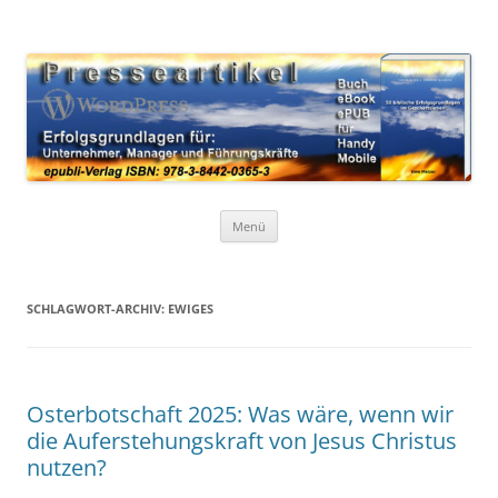
Zum
Inhalt
WordPress Presseartikel 50
springen
Erfolgsgrundlagen für Unternehmer, Manager und Führungskräfte
Erfolgsgrundlagen
Menü
SCHLAGWORT-ARCHIV:
EWIGES
Osterbotschaft 2025: Was wäre, wenn wir
die Auferstehungskraft von Jesus Christus
nutzen?