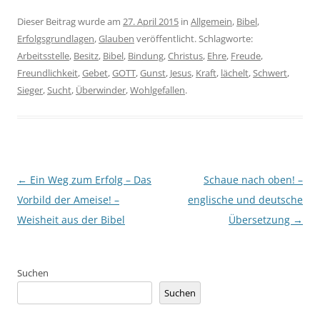
Dieser Beitrag wurde am
27. April 2015
in
Allgemein
,
Bibel
,
Erfolgsgrundlagen
,
Glauben
veröffentlicht. Schlagworte:
Arbeitsstelle
,
Besitz
,
Bibel
,
Bindung
,
Christus
,
Ehre
,
Freude
,
Freundlichkeit
,
Gebet
,
GOTT
,
Gunst
,
Jesus
,
Kraft
,
lächelt
,
Schwert
,
Sieger
,
Sucht
,
Überwinder
,
Wohlgefallen
.
Beitragsnavigation
←
Ein Weg zum Erfolg – Das
Schaue nach oben! –
Vorbild der Ameise! –
englische und deutsche
Weisheit aus der Bibel
Übersetzung
→
Suchen
Suchen