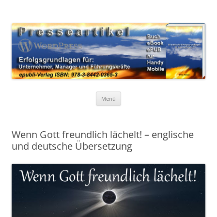
Zum
Inhalt
WordPress Presseartikel 50
springen
Erfolgsgrundlagen für Unternehmer, Manager und Führungskräfte
Erfolgsgrundlagen
Menü
Wenn Gott freundlich lächelt! – englische
und deutsche Übersetzung