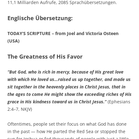
11,1 Milliarden Aufrufe, 2085 Sprachübersetzungen.
Englische Übersetzung:
TODAY’S SCRIPTURE – from Joel and Victoria Osteen
(USA)
The Greatness of His Favor
“But God, who is rich in mercy, because of His great love
with which He loved us…raised us up together, and made us
sit together in the heavenly places in Christ Jesus, that in
the ages to come He might show the exceeding riches of His
grace in His kindness toward us in Christ Jesus.”
(Ephesians
2:4–7, NKJV)
Oftentimes, people set their focus on what God has done
in the past — how He parted the Red Sea or stopped the
sun for Joshua or fed thousands of people with just a little