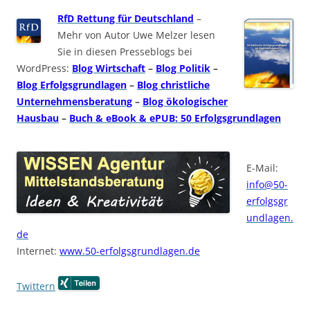
RfD Rettung für Deutschland
–
Mehr von Autor Uwe Melzer lesen
Sie in diesen Presseblogs bei
WordPress:
Blog Wirtschaft
–
Blog Politik
–
Blog Erfolgsgrundlagen
–
Blog christliche
Unternehmensberatung
–
Blog ökologischer
Hausbau
–
Buch & eBook & ePUB: 50 Erfolgsgrundlagen
E-Mail:
info@50-
erfolgsgr
undlagen.
de
Internet:
www.50-erfolgsgrundlagen.de
Twittern