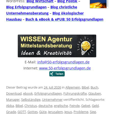
WordPress:
Blog Wirtschaft
–
Blog Politik
–
Blog Erfolgsgrundlagen
–
Blog christliche
Unternehmensberatung
–
Blog ökologischer
Hausbau
–
Buch & eBook & ePUB: 50 Erfolgsgrundlagen
E-Mail:
info@50-erfolgsgrundlagen.de
Internet:
www.50-erfolgsgrundlagen.de
Dieser Beitrag wurde am
24. Juli 2026
in
Allgemein
,
Bibel
,
Buch
,
Download
,
ebook
,
Erfolgsgrundlagen
,
Führungskräfte
,
Glauben
,
Manager
,
Selbständige
,
Unternehmer
veröffentlicht. Schlagworte:
Abba
,
Bibel
,
Christus
,
deutsche
,
englische
,
Feinde
,
Gebet
,
Geld
,
Gnade
,
GOTT
,
Gottes
,
Güte
,
Jerusalem
,
Jesus
,
Probleme
,
Sieg
,