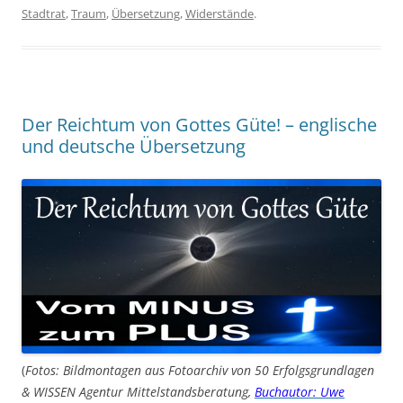
Stadtrat
,
Traum
,
Übersetzung
,
Widerstände
.
Der Reichtum von Gottes Güte! – englische
und deutsche Übersetzung
(
Fotos: Bildmontagen aus Fotoarchiv von 50 Erfolgsgrundlagen
& WISSEN Agentur Mittelstandsberatung,
Buchautor: Uwe