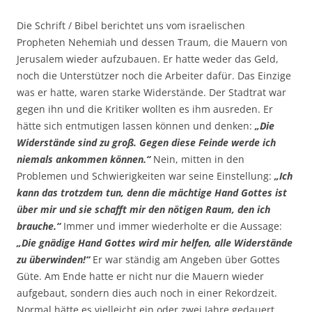
Die Schrift / Bibel berichtet uns vom israelischen
Propheten Nehemiah und dessen Traum, die Mauern von
Jerusalem wieder aufzubauen. Er hatte weder das Geld,
noch die Unterstützer noch die Arbeiter dafür. Das Einzige
was er hatte, waren starke Widerstände. Der Stadtrat war
gegen ihn und die Kritiker wollten es ihm ausreden. Er
hätte sich entmutigen lassen können und denken:
„Die
Widerstände sind zu groß. Gegen diese Feinde werde ich
niemals ankommen können.“
Nein, mitten in den
Problemen und Schwierigkeiten war seine Einstellung:
„Ich
kann das trotzdem tun, denn die mächtige Hand Gottes ist
über mir und sie schafft mir den nötigen Raum, den ich
brauche.“
Immer und immer wiederholte er die Aussage:
„Die gnädige Hand Gottes wird mir helfen, alle Widerstände
zu überwinden!“
Er war ständig am Angeben über Gottes
Güte. Am Ende hatte er nicht nur die Mauern wieder
aufgebaut, sondern dies auch noch in einer Rekordzeit.
Normal hätte es vielleicht ein oder zwei Jahre gedauert,