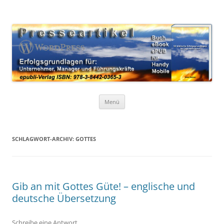
Zum
Inhalt
WordPress Presseartikel 50
springen
Erfolgsgrundlagen für Unternehmer, Manager und Führungskräfte
Erfolgsgrundlagen
Menü
SCHLAGWORT-ARCHIV:
GOTTES
Gib an mit Gottes Güte! – englische und
deutsche Übersetzung
Schreibe eine Antwort