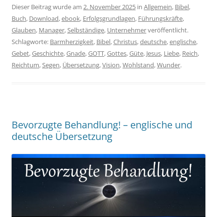
Dieser Beitrag wurde am
2. November 2025
in
Allgemein
,
Bibel
,
Buch
,
Download
,
ebook
,
Erfolgsgrundlagen
,
Führungskräfte
,
Glauben
,
Manager
,
Selbständige
,
Unternehmer
veröffentlicht.
Schlagworte:
Barmherzigkeit
,
Bibel
,
Christus
,
deutsche
,
englische
,
Gebet
,
Geschichte
,
Gnade
,
GOTT
,
Gottes
,
Güte
,
Jesus
,
Liebe
,
Reich
,
Reichtum
,
Segen
,
Übersetzung
,
Vision
,
Wohlstand
,
Wunder
.
Bevorzugte Behandlung! – englische und
deutsche Übersetzung