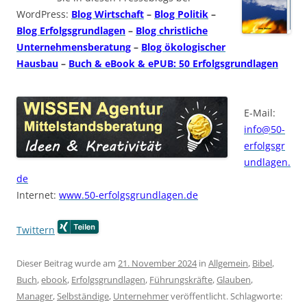
WordPress:
Blog Wirtschaft
–
Blog Politik
–
Blog Erfolgsgrundlagen
–
Blog christliche
Unternehmensberatung
–
Blog ökologischer
Hausbau
–
Buch & eBook & ePUB: 50 Erfolgsgrundlagen
E-Mail:
info@50-
erfolgsgr
undlagen.
de
Internet:
www.50-erfolgsgrundlagen.de
Twittern
Dieser Beitrag wurde am
21. November 2024
in
Allgemein
,
Bibel
,
Buch
,
ebook
,
Erfolgsgrundlagen
,
Führungskräfte
,
Glauben
,
Manager
,
Selbständige
,
Unternehmer
veröffentlicht. Schlagworte: