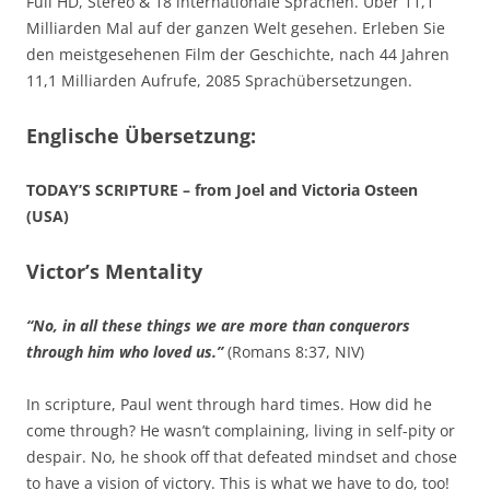
Full HD, Stereo & 18 internationale Sprachen. Über 11,1
Milliarden Mal auf der ganzen Welt gesehen. Erleben Sie
den meistgesehenen Film der Geschichte, nach 44 Jahren
11,1 Milliarden Aufrufe, 2085 Sprachübersetzungen.
Englische Übersetzung:
TODAY’S SCRIPTURE – from Joel and Victoria Osteen
(USA)
Victor’s Mentality
“No, in all these things we are more than conquerors
through him who loved us.”
(Romans 8:37, NIV)
In scripture, Paul went through hard times. How did he
come through? He wasn’t complaining, living in self-pity or
despair. No, he shook off that defeated mindset and chose
to have a vision of victory. This is what we have to do, too!