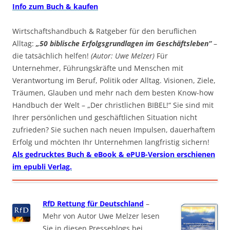
Info zum Buch & kaufen
Wirtschaftshandbuch & Ratgeber für den beruflichen
Alltag:
„50 biblische Erfolgsgrundlagen im Geschäftsleben“
–
die tatsächlich helfen!
(Autor: Uwe Melzer)
Für
Unternehmer, Führungskräfte und Menschen mit
Verantwortung im Beruf, Politik oder Alltag. Visionen, Ziele,
Träumen, Glauben und mehr nach dem besten Know-how
Handbuch der Welt – „Der christlichen BIBEL!“ Sie sind mit
Ihrer persönlichen und geschäftlichen Situation nicht
zufrieden? Sie suchen nach neuen Impulsen, dauerhaftem
Erfolg und möchten Ihr Unternehmen langfristig sichern!
Als gedrucktes Buch & eBook & ePUB-Version erschienen
im epubli Verlag.
RfD Rettung für Deutschland
–
Mehr von Autor Uwe Melzer lesen
Sie in diesen Presseblogs bei