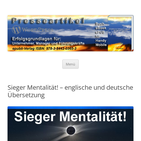
Zum
Inhalt
WordPress Presseartikel 50
springen
Erfolgsgrundlagen für Unternehmer, Manager und Führungskräfte
Erfolgsgrundlagen
Menü
Sieger Mentalität! – englische und deutsche
Übersetzung