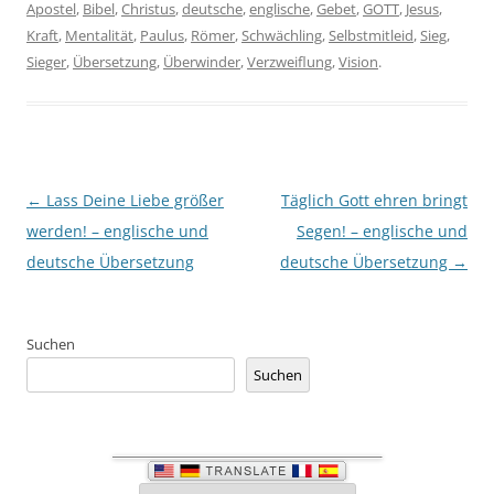
Apostel
,
Bibel
,
Christus
,
deutsche
,
englische
,
Gebet
,
GOTT
,
Jesus
,
Kraft
,
Mentalität
,
Paulus
,
Römer
,
Schwächling
,
Selbstmitleid
,
Sieg
,
Sieger
,
Übersetzung
,
Überwinder
,
Verzweiflung
,
Vision
.
Beitragsnavigation
←
Lass Deine Liebe größer
Täglich Gott ehren bringt
werden! – englische und
Segen! – englische und
deutsche Übersetzung
deutsche Übersetzung
→
Suchen
Suchen