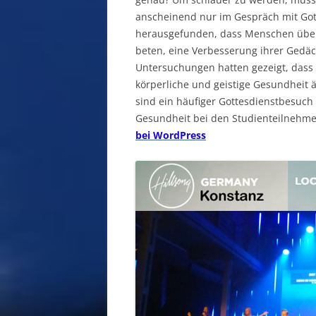
anscheinend nur im Gespräch mit Gott
herausgefunden, dass Menschen über 
beten, eine Verbesserung ihrer Gedäc
Untersuchungen hatten gezeigt, dass 
körperliche und geistige Gesundheit 
sind ein häufiger Gottesdienstbesuch 
Gesundheit bei den Studienteilnehm
bei WordPress