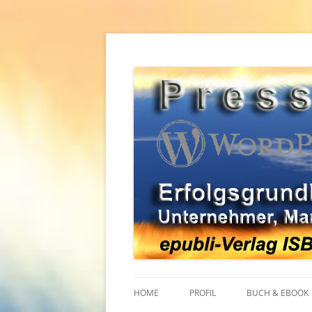
Zum
Inhalt
springen
Erfolgsgrundlagen für Unternehmer, Mana
WordPress Pressear
HOME
PROFIL
BUCH & EBOOK