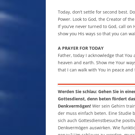
Today, don’t settle for second best. Do
Power. Look to God, the Creator of the
If you’ve never turned to God, call on
show you His ways so that you can wal
A PRAYER FOR TODAY
Father, today I acknowledge that You 
heaven and earth. Show me Your ways.
that I can walk with You in peace and
Werden Sie schlau: Gehen Sie in eine
Gottesdienst, denn beten fördert da
Denkvermögen!
Wer sein Gehirn train
der muss einfach beten. Eine Studie b
sich auch Gottesdienstbesuche positi
Denkvermögen auswirken. Wie funktio
genau? Um schlauer zu werden, mus