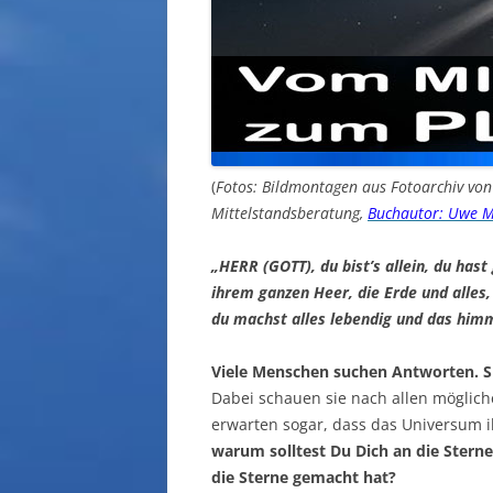
(
Fotos: Bildmontagen aus Fotoarchiv vo
Mittelstandsberatung,
Buchautor: Uwe M
„HERR (GOTT), du bist’s allein, du h
ihrem ganzen Heer, die Erde und alles, 
du machst alles lebendig und das himm
Viele Menschen suchen Antworten. S
Dabei schauen sie nach allen möglic
erwarten sogar, dass das Universum ih
warum solltest Du Dich an die Ster
die Sterne gemacht hat?