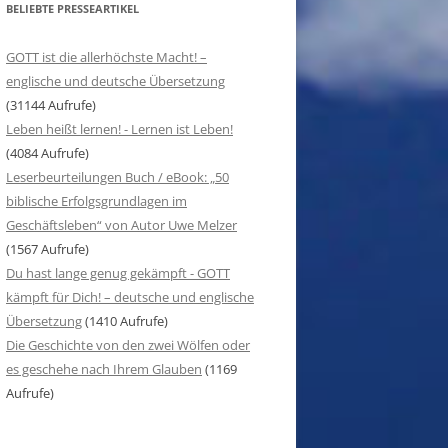
BELIEBTE PRESSEARTIKEL
GOTT ist die allerhöchste Macht! –
englische und deutsche Übersetzung
(31144 Aufrufe)
Leben heißt lernen! - Lernen ist Leben!
(4084 Aufrufe)
Leserbeurteilungen Buch / eBook: „50
biblische Erfolgsgrundlagen im
Geschäftsleben“ von Autor Uwe Melzer
(1567 Aufrufe)
Du hast lange genug gekämpft - GOTT
kämpft für Dich! – deutsche und englische
Übersetzung
(1410 Aufrufe)
Die Geschichte von den zwei Wölfen oder
es geschehe nach Ihrem Glauben
(1169
Aufrufe)