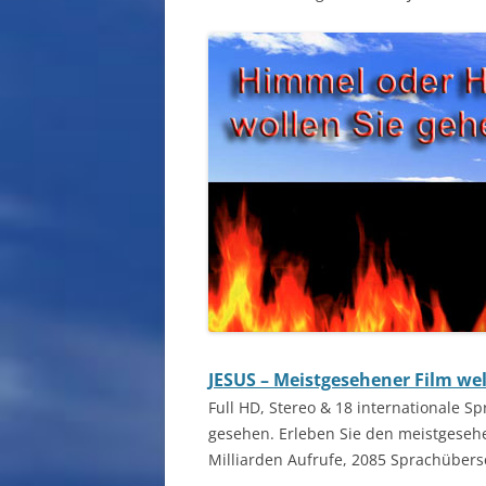
JESUS – Meistgesehener Film wel
Full HD, Stereo & 18 internationale S
gesehen. Erleben Sie den meistgesehe
Milliarden Aufrufe, 2085 Sprachüber