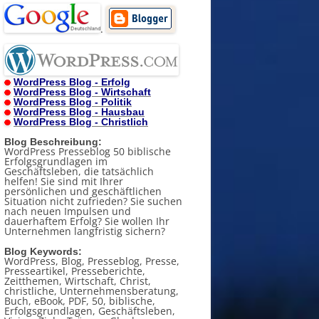
.
WordPress Blog - Erfolg
WordPress Blog - Wirtschaft
WordPress Blog - Politik
WordPress Blog - Hausbau
WordPress Blog - Christlich
Blog Beschreibung:
WordPress Presseblog 50 biblische
Erfolgsgrundlagen im
Geschäftsleben, die tatsächlich
helfen! Sie sind mit Ihrer
persönlichen und geschäftlichen
Situation nicht zufrieden? Sie suchen
nach neuen Impulsen und
dauerhaftem Erfolg? Sie wollen Ihr
Unternehmen langfristig sichern?
Blog Keywords:
WordPress, Blog, Presseblog, Presse,
Presseartikel, Presseberichte,
Zeitthemen, Wirtschaft, Christ,
christliche, Unternehmensberatung,
Buch, eBook, PDF, 50, biblische,
Erfolgsgrundlagen, Geschäftsleben,