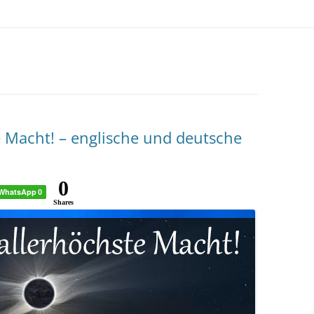
e Macht! – englische und deutsche
0
WhatsApp
0
Shares