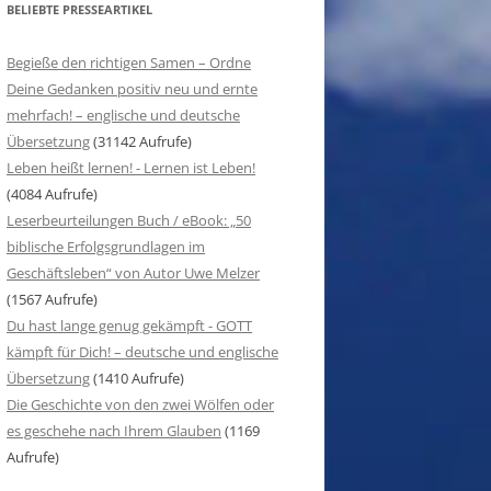
BELIEBTE PRESSEARTIKEL
Begieße den richtigen Samen – Ordne
Deine Gedanken positiv neu und ernte
mehrfach! – englische und deutsche
Übersetzung
(31142 Aufrufe)
Leben heißt lernen! - Lernen ist Leben!
(4084 Aufrufe)
Leserbeurteilungen Buch / eBook: „50
biblische Erfolgsgrundlagen im
Geschäftsleben“ von Autor Uwe Melzer
(1567 Aufrufe)
Du hast lange genug gekämpft - GOTT
kämpft für Dich! – deutsche und englische
Übersetzung
(1410 Aufrufe)
Die Geschichte von den zwei Wölfen oder
es geschehe nach Ihrem Glauben
(1169
Aufrufe)