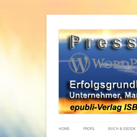
Zum
Inhalt
springen
Erfolgsgrundlagen für Unternehmer, Mana
WordPress Pressear
HOME
PROFIL
BUCH & EBOOK