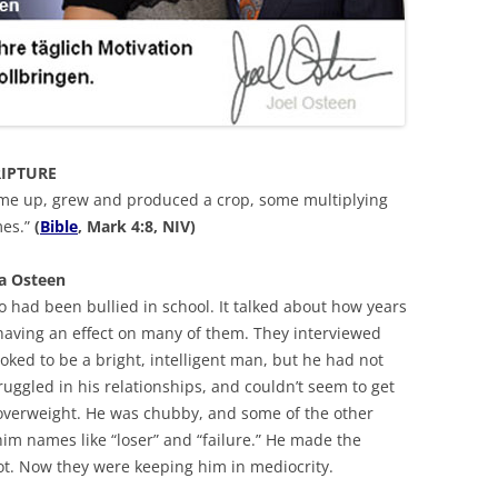
RIPTURE
t came up, grew and produced a crop, some multiplying
mes.”
(
Bible
, Mark 4:8, NIV)
a Osteen
 had been bullied in school. It talked about how years
 having an effect on many of them. They interviewed
ooked to be a bright, intelligent man, but he had not
uggled in his relationships, and couldn’t seem to get
 overweight. He was chubby, and some of the other
im names like “loser” and “failure.” He made the
oot. Now they were keeping him in mediocrity.