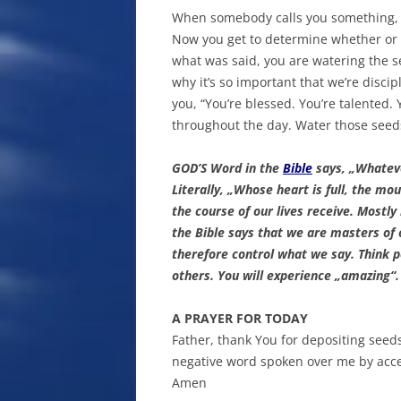
When somebody calls you something, ei
Now you get to determine whether or 
what was said, you are watering the see
why it’s so important that we’re discipl
you, “You’re blessed. You’re talented.
throughout the day. Water those seed
GOD’S Word in the
Bible
says, „Whateve
Literally, „Whose heart is full, the mo
the course of our lives receive. Mostl
the Bible says that we are masters of
therefore control what we say. Think
others. You will experience „amazing“.
A PRAYER FOR TODAY
Father, thank You for depositing seeds
negative word spoken over me by accept
Amen