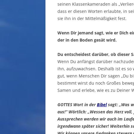
seinen Klassenkameraden als „Verlier
dass er diesen Worten erlaubte, in se
sie ihn in der Mittelmäßigkeit fest.
Wenn Dir jemand sagt, wie er Dich ei
der in den Boden gesät wird.
Du entscheidest darüber, ob dieser 
Wenn Du anfängst darüber nachzude
ihn, aufzuwachsen. Deshalb ist es so 
gut, wenn Menschen Dir sagen „Du bist
bestimmt wirst du noch Großes bewege
Samen und erlebe, wie es zu Deiner Wi
GOTTES Wort in der
Bibel
sagt: „Was wi
aus!“ Wörtlich: „Wessen das Herz voll,
Aussprechen werden wir auch im Laufe 
irgendwann später sicher! Weiterhin s
Wir können unsere Gedanken steuern u