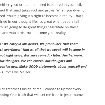
ther good or bad, that seed is planted in your soil.
not that seed takes root and grows. When you dwell on
d. You’re giving it a right to become a reality. That’s
ined in our thought life. It’s great when people tell
 You’re going to do great things.” Meditate on those
s and watch His truth become your reality!
r we carry in our hearts, we pronounce that too!“
uth overflows!“ That is, all that we speak will become in
y not right away. But sure someday later! Furthermore,
 our thoughts. We can control our thoughts and
 positive now. Make GOOD statements about yourself and
(Autor: Uwe Melzer)
 of greatness inside of me. I choose to uproot every
ing Your truth that will set me free! In Jesus’ name.