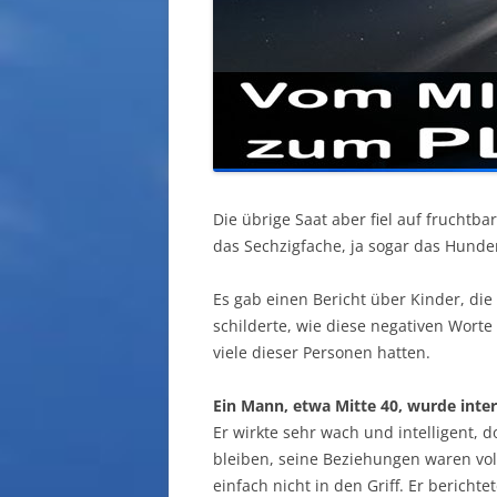
Die übrige Saat aber fiel auf frucht
das Sechzigfache, ja sogar das Hunder
Es gab einen Bericht über Kinder, die
schilderte, wie diese negativen Worte
viele dieser Personen hatten.
Ein Mann, etwa Mitte 40, wurde inter
Er wirkte sehr wach und intelligent, 
bleiben, seine Beziehungen waren vol
einfach nicht in den Griff. Er bericht