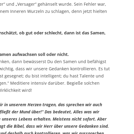
er“ und „Versager“ gehänselt wurde. Sein Fehler war,
inem Inneren Wurzeln zu schlagen, denn jetzt hielten
nschätzt, ob gut oder schlecht, dann ist das Samen,
Samen aufwachsen soll oder nicht.
nken, dann bewässerst Du den Samen und befähigst
wichtig, dass wir unsere Gedanken kontrollieren. Es tut
 gesegnet; du bist intelligent; du hast Talente und
n.“ Meditiere intensiv darüber. Begieße solchen
rklichkeit wird!
r in unserem Herzen tragen, das sprechen wir auch
 fließt der Mund über!“ Das bedeutet, Alles was wir
unseres Lebens erhalten. Meistens nicht sofort. Aber
agt die Bibel, dass wir Herr über unsere Gedanken sind.
nd deshalb auch kontrollieren, was wir aussprechen.