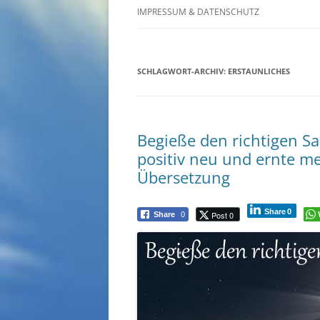
IMPRESSUM & DATENSCHUTZ
SCHLAGWORT-ARCHIV:
ERSTAUNLICHES
Begieße den richtigen 
positiv neu und ernte m
Übersetzung
Share
0
Post 0
Share
0