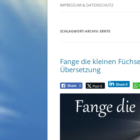
IMPRESSUM & DATENSCHUTZ
SCHLAGWORT-ARCHIV:
ERNTE
Fange die kleinen Füchse
Übersetzung
Share
0
Post 0
Share
0