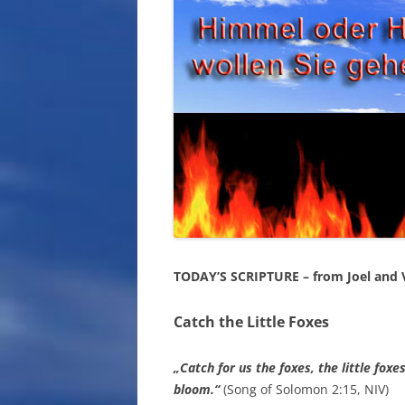
TODAY’S SCRIPTURE – from Joel and V
Catch the Little Foxes
„Catch for us the foxes, the little foxe
bloom.“
(Song of Solomon 2:15, NIV)