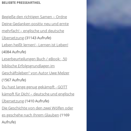
BELIEBTE PRESSEARTIKEL
Begieße den richtigen Samen – Ordne
Deine Gedanken positiv neu und ernte
mehrfach! – englische und deutsche
Übersetzung
(31143 Aufrufe)
Leben heißt lernen! - Lernen ist Leben!
(4084 Aufrufe)
Leserbeurteilungen Buch / eBook: „50
biblische Erfolgsgrundlagen im
Geschäftsleben“ von Autor Uwe Melzer
(1567 Aufrufe)
Du hast lange genug gekämpft - GOTT
kämpft für Dich! – deutsche und englische
Übersetzung
(1410 Aufrufe)
Die Geschichte von den zwei Wölfen oder
es geschehe nach Ihrem Glauben
(1169
Aufrufe)