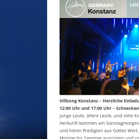
Hillsong Konstanz – Herzliche Einlad
12:00 Uhr und 17:00 Uhr – Schnecken
Junge Leute, ältere Leute, und viele 
Herkunft kommen am Sonntagmorgen 
und hören Predigten aus Gottes Wort,
Montag bis Samstag ausrüsten und un