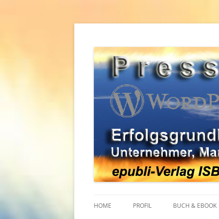
Zum
Inhalt
springen
Erfolgsgrundlagen für Unternehmer, Mana
WordPress Pressear
HOME
PROFIL
BUCH & EBOOK