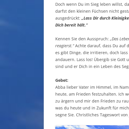
Doch wenn Du im Sieg leben willst, d
darfst den kleinen Füchsen nicht ges
ausgedrückt:
„Lass Dir durch Kleinigke
Dich bereit hält.“
Kennen Sie den Ausspruch:
„Das Lebe
reagierst.“
Achte darauf, dass Du auf d
es gibt Dinge, die irritieren, doch la
andauern. Lass los! Übergib sie Gott 
sind und er Dich in ein Leben des Sege
Gebet:
Abba lieber Vater im Himmel, im Name
heute, am Frieden festzuhalten. Ich 
zu ärgern und mir den Frieden zu raub
was du heute und in Zukunft für mich
segne Sie. Christliches Tageswort von