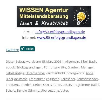
E-Mail:
info@50-erfolgsgrundlagen.de
Internet:
www.50-erfolgsgrundlagen.de
Twittern
Dieser Beitrag wurde am
15. März 2026
in
Allgemein
,
Bibel
,
Buch
,
ebook
,
Erfolgsgrundlagen
,
Führungskräfte
,
Glauben
,
Manager
,
Selbständige
,
Unternehmer
veröffentlicht. Schlagworte:
Abba
,
Bibel
,
deutsche
,
Empfänger
,
englische
,
Fernseher
,
Fernsehsender
,
Frequenz
,
Frieden
,
Gebet
,
GOTT
,
hören
,
Lesen
,
Programme
,
Radio
,
Schafe
,
Signale
,
Stimme
,
Übersetzung
,
Vater
.