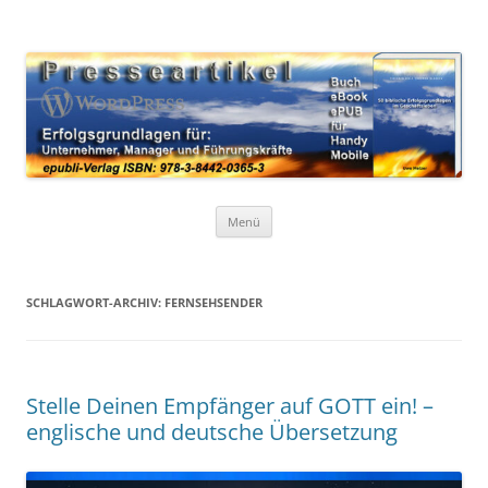
Zum
Inhalt
WordPress Presseartikel 50
springen
Erfolgsgrundlagen für Unternehmer, Manager und Führungskräfte
Erfolgsgrundlagen
Menü
SCHLAGWORT-ARCHIV:
FERNSEHSENDER
Stelle Deinen Empfänger auf GOTT ein! –
englische und deutsche Übersetzung