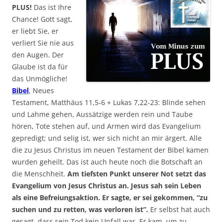
PLUS!
Das ist Ihre
Chance! Gott sagt,
er liebt Sie, er
verliert Sie nie aus
den Augen. Der
Glaube ist da für
das Unmögliche!
Bibel
, Neues
Testament, Matthäus 11,5-6 + Lukas 7,22-23: Blinde sehen
und Lahme gehen, Aussätzige werden rein und Taube
hören, Tote stehen auf, und Armen wird das Evangelium
gepredigt; und selig ist, wer sich nicht an mir ärgert. Alle
die zu Jesus Christus im neuen Testament der Bibel kamen
wurden geheilt. Das ist auch heute noch die Botschaft an
die Menschheit.
Am tiefsten Punkt unserer Not setzt das
Evangelium von Jesus Christus an. Jesus sah sein Leben
als eine Befreiungsaktion. Er sagte, er sei gekommen, “zu
suchen und zu retten, was verloren ist”.
Er selbst hat auch
gesagt, dass sein Tod kein Unfall war. Er kam, um zu