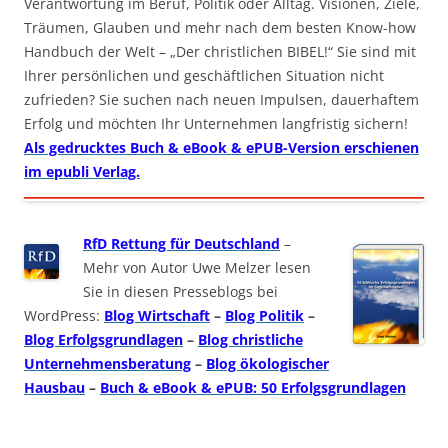
Verantwortung im Beruf, Politik oder Alltag. Visionen, Ziele,
Träumen, Glauben und mehr nach dem besten Know-how
Handbuch der Welt – „Der christlichen BIBEL!“ Sie sind mit
Ihrer persönlichen und geschäftlichen Situation nicht
zufrieden? Sie suchen nach neuen Impulsen, dauerhaftem
Erfolg und möchten Ihr Unternehmen langfristig sichern!
Als gedrucktes Buch & eBook & ePUB-Version erschienen
im epubli Verlag.
RfD Rettung für Deutschland
–
Mehr von Autor Uwe Melzer lesen
Sie in diesen Presseblogs bei
WordPress:
Blog Wirtschaft
–
Blog Politik
–
Blog Erfolgsgrundlagen
–
Blog christliche
Unternehmensberatung
–
Blog ökologischer
Hausbau
–
Buch & eBook & ePUB: 50 Erfolgsgrundlagen