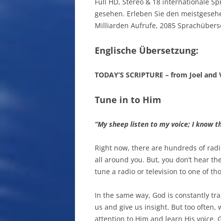
Full HD, Stereo & 18 internationale S
gesehen. Erleben Sie den meistgesehe
Milliarden Aufrufe, 2085 Sprachüber
Englische Übersetzung:
TODAY’S SCRIPTURE – from Joel and V
Tune in to Him
“My sheep listen to my voice; I know t
Right now, there are hundreds of radio
all around you. But, you don’t hear the
tune a radio or television to one of t
In the same way, God is constantly tra
us and give us insight. But too often,
attention to Him and learn His voice. 