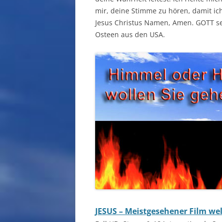
mir, deine Stimme zu hören, damit ic
Jesus Christus Namen, Amen. GOTT segn
Osteen aus den USA.
JESUS – Meistgesehener Film wel