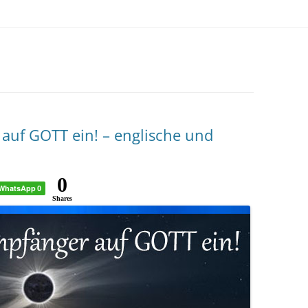
 auf GOTT ein! – englische und
0
WhatsApp
0
Shares