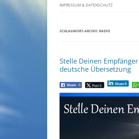
IMPRESSUM & DATENSCHUTZ
SCHLAGWORT-ARCHIV:
RADIO
Stelle Deinen Empfänger
deutsche Übersetzung
Share
0
Post 0
Share
0