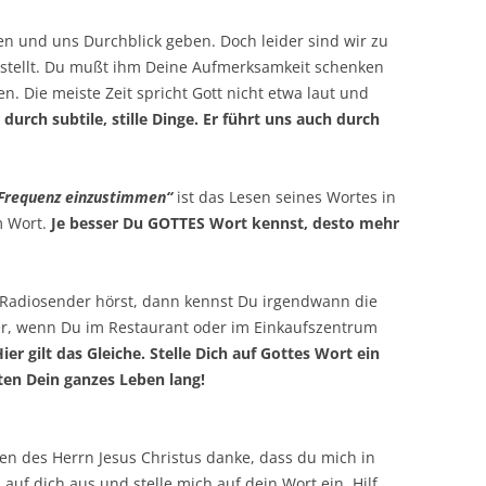
en und uns Durchblick geben. Doch leider sind wir zu
gestellt. Du mußt ihm Deine Aufmerksamkeit schenken
n. Die meiste Zeit spricht Gott nicht etwa laut und
 durch subtile, stille Dinge. Er führt uns auch durch
 Frequenz einzustimmen“
ist das Lesen seines Wortes in
m Wort.
Je besser Du GOTTES Wort kennst, desto mehr
Radiosender hörst, dann kennst Du irgendwann die
er, wenn Du im Restaurant oder im Einkaufszentrum
ier gilt das Gleiche. Stelle Dich auf Gottes Wort ein
ten Dein ganzes Leben lang!
n des Herrn Jesus Christus danke, dass du mich in
h auf dich aus und stelle mich auf dein Wort ein. Hilf