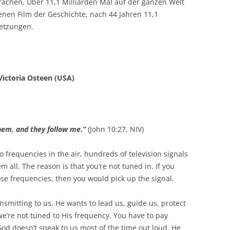
prachen. Über 11,1 Milliarden Mal auf der ganzen Welt
nen Film der Geschichte, nach 44 Jahren 11,1
setzungen.
ictoria Osteen (USA)
hem, and they follow me.”
(John 10:27, NIV)
 frequencies in the air, hundreds of television signals
m all. The reason is that you’re not tuned in. If you
hose frequencies, then you would pick up the signal.
nsmitting to us. He wants to lead us, guide us, protect
 we’re not tuned to His frequency. You have to pay
God doesn’t speak to us most of the time out loud. He