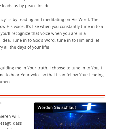
e leads us by peace inside.
ency” is by reading and meditating on His Word. The
 His voice. It’s like when you constantly tune in to a
, you’ll recognize that voice when you are in a
e idea. Tune in to God’s Word, tune in to Him and let
 all the days of your life!
uiding me in Your truth. I choose to tune in to You, I
e to hear Your voice so that I can follow Your leading
 Amen.
n
s
ieren will,
esagt, dass