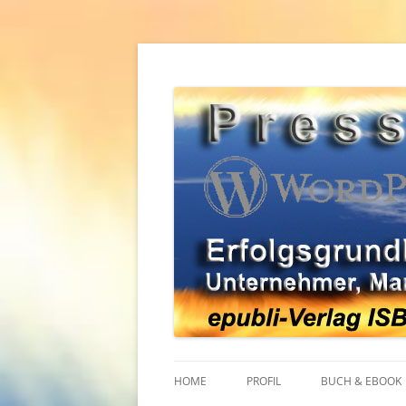
Zum
Inhalt
springen
Erfolgsgrundlagen für Unternehmer, Mana
WordPress Pressear
HOME
PROFIL
BUCH & EBOOK