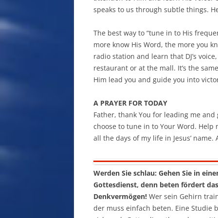
speaks to us through subtle things. H
The best way to “tune in to His frequ
more know His Word, the more you know
radio station and learn that DJ’s voice
restaurant or at the mall. It’s the sam
Him lead you and guide you into victory
A PRAYER FOR TODAY
Father, thank You for leading me and g
choose to tune in to Your Word. Help m
all the days of my life in Jesus’ name.
Werden Sie schlau: Gehen Sie in eine
Gottesdienst, denn beten fördert da
Denkvermögen!
Wer sein Gehirn train
der muss einfach beten. Eine Studie b