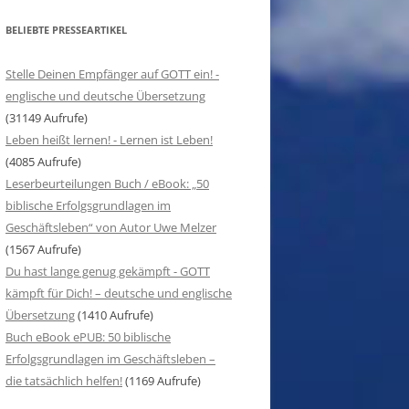
BELIEBTE PRESSEARTIKEL
Stelle Deinen Empfänger auf GOTT ein! -
englische und deutsche Übersetzung
(31149 Aufrufe)
Leben heißt lernen! - Lernen ist Leben!
(4085 Aufrufe)
Leserbeurteilungen Buch / eBook: „50
biblische Erfolgsgrundlagen im
Geschäftsleben“ von Autor Uwe Melzer
(1567 Aufrufe)
Du hast lange genug gekämpft - GOTT
kämpft für Dich! – deutsche und englische
Übersetzung
(1410 Aufrufe)
Buch eBook ePUB: 50 biblische
Erfolgsgrundlagen im Geschäftsleben –
die tatsächlich helfen!
(1169 Aufrufe)