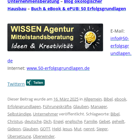
Unternehmensberatung
–
Blog ökologischer
Hausbau
–
Buch & eBook & ePUB: 50 Erfolgsgrundlagen
E-Mail:
info@50-
erfolgsgr
undlagen.
de
Internet:
www.50-erfolgsgrundlagen.de
Twittern
Dieser Beitrag wurde am
16. März 2025
in
Allgemein
,
Bibel
,
ebook
,
Erfolgsgrundlagen
,
Führungskräfte
,
Glauben
,
Manager
,
Selbständige
,
Unternehmer
veröffentlicht. Schlagworte:
Bibel
,
Christus
,
deutsche
,
Dich
,
Engel
,
englische
,
Familie
,
Gebet
,
geheilt
,
Gideon
,
Glauben
,
GOTT
,
Held
,
Jesus
,
Mut
,
nennt
,
Sieger
,
Übersetzung
,
Überwinder
.