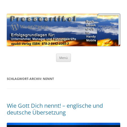
Zum
Inhalt
WordPress Presseartikel 50
springen
Erfolgsgrundlagen für Unternehmer, Manager und Führungskräfte
Erfolgsgrundlagen
Menü
SCHLAGWORT-ARCHIV:
NENNT
Wie Gott Dich nennt! – englische und
deutsche Übersetzung