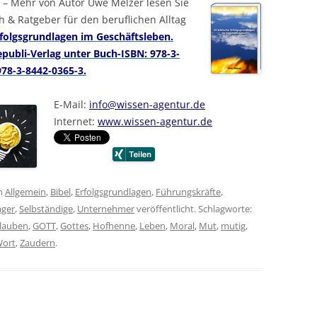
–
Mehr von Autor Uwe Melzer lesen Sie
 & Ratgeber für den beruflichen Alltag
rfolgsgrundlagen im Geschäftsleben.
epubli-Verlag unter Buch-ISBN: 978-3-
78-3-8442-0365-3.
E-Mail:
info@wissen-agentur.de
Internet:
www.wissen-agentur.de
n
Allgemein
,
Bibel
,
Erfolgsgrundlagen
,
Führungskräfte
,
ger
,
Selbständige
,
Unternehmer
veröffentlicht. Schlagworte:
lauben
,
GOTT
,
Gottes
,
Hofhenne
,
Leben
,
Moral
,
Mut
,
mutig
,
ort
,
Zaudern
.