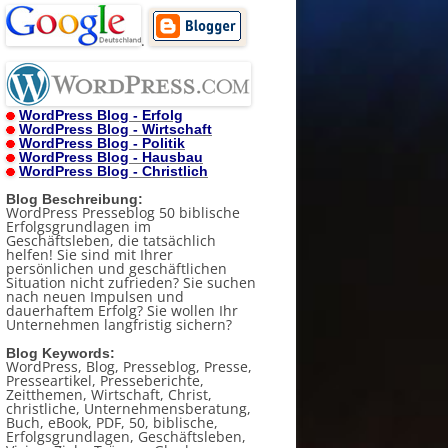
.
WordPress Blog - Erfolg
WordPress Blog - Wirtschaft
WordPress Blog - Politik
WordPress Blog - Hausbau
WordPress Blog - Christlich
Blog Beschreibung:
WordPress Presseblog 50 biblische
Erfolgsgrundlagen im
Geschäftsleben, die tatsächlich
helfen! Sie sind mit Ihrer
persönlichen und geschäftlichen
Situation nicht zufrieden? Sie suchen
nach neuen Impulsen und
dauerhaftem Erfolg? Sie wollen Ihr
Unternehmen langfristig sichern?
Blog Keywords:
WordPress, Blog, Presseblog, Presse,
Presseartikel, Presseberichte,
Zeitthemen, Wirtschaft, Christ,
christliche, Unternehmensberatung,
Buch, eBook, PDF, 50, biblische,
Erfolgsgrundlagen, Geschäftsleben,