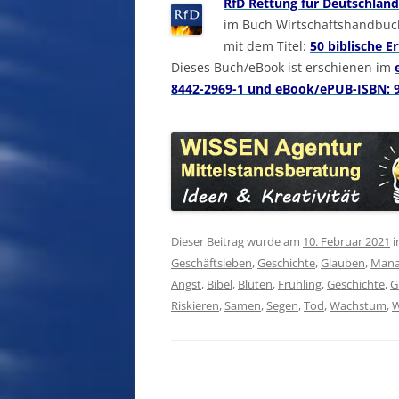
RfD Rettung für Deutschland
im Buch Wirtschaftshandbuch
mit dem Titel:
50 biblische E
Dieses Buch/eBook ist erschienen im
8442-2969-1 und eBook/ePUB-ISBN: 9
Dieser Beitrag wurde am
10. Februar 2021
i
Geschäftsleben
,
Geschichte
,
Glauben
,
Mana
Angst
,
Bibel
,
Blüten
,
Frühling
,
Geschichte
,
G
Riskieren
,
Samen
,
Segen
,
Tod
,
Wachstum
,
W