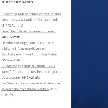
BELIEBTE PRESSEARTIKEL
Riskieren & Mut bedeutet Wachstum und
Leben. Angst & Zaudern führt zum Tod!
(31142 Aufrufe)
Leben heißt lernen! - Lernen ist Leben!
(4083 Aufrufe)
Leserbeurteilungen Buch / eBook: „50
biblische Erfolgsgrundlagen im
Geschäftsleben“ von Autor Uwe Melzer
(1567 Aufrufe)
Du hast lange genug gekämpft - GOTT
kämpft für Dich! – deutsche und englische
Übersetzung
(1410 Aufrufe)
Die Geschichte von den zwei Wölfen oder
es geschehe nach Ihrem Glauben
(1169
Aufrufe)