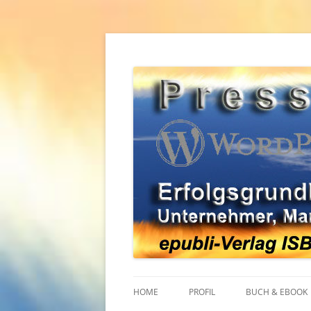
Zum
Inhalt
springen
Erfolgsgrundlagen für Unternehmer, Mana
WordPress Pressear
HOME
PROFIL
BUCH & EBOOK