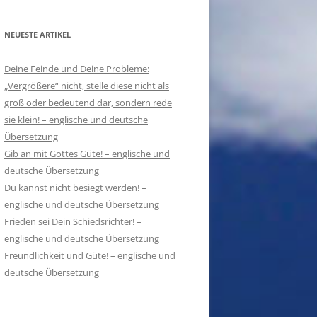
NEUESTE ARTIKEL
Deine Feinde und Deine Probleme:
„Vergrößere“ nicht, stelle diese nicht als
groß oder bedeutend dar, sondern rede
sie klein! – englische und deutsche
Übersetzung
Gib an mit Gottes Güte! – englische und
deutsche Übersetzung
Du kannst nicht besiegt werden! –
englische und deutsche Übersetzung
Frieden sei Dein Schiedsrichter! –
englische und deutsche Übersetzung
Freundlichkeit und Güte! – englische und
deutsche Übersetzung