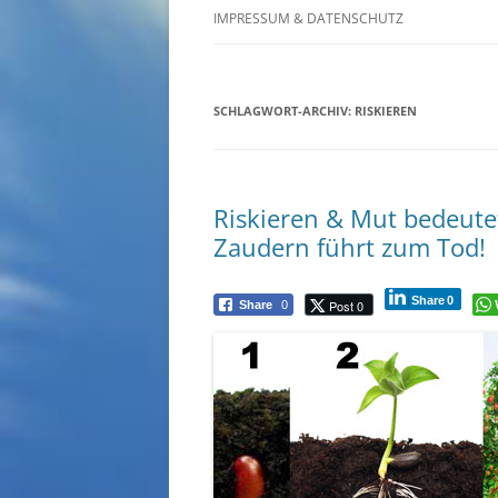
IMPRESSUM & DATENSCHUTZ
SCHLAGWORT-ARCHIV:
RISKIEREN
Riskieren & Mut bedeut
Zaudern führt zum Tod!
Share
0
Post 0
Share
0