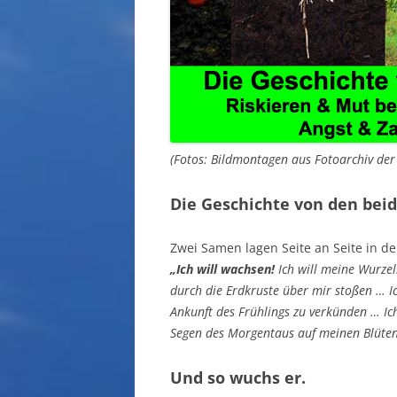
(Fotos: Bildmontagen aus Fotoarchiv de
Die Geschichte von den be
Zwei Samen lagen Seite an Seite in d
„Ich will wachsen!
Ich will meine Wurzel
durch die Erdkruste über mir stoßen … I
Ankunft des Frühlings zu verkünden … I
Segen des Morgentaus auf meinen Blüten
Und so wuchs er.