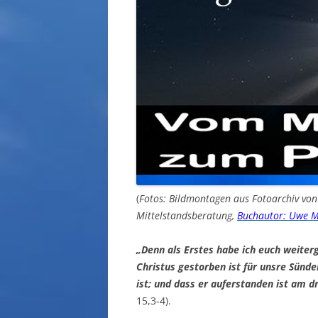
(
Fotos: Bildmontagen aus Fotoarchiv vo
Mittelstandsberatung,
Buchautor: Uwe M
„Denn als Erstes habe ich euch weite
Christus gestorben ist für unsre Sünde
ist; und dass er auferstanden ist am dr
15,3-4).