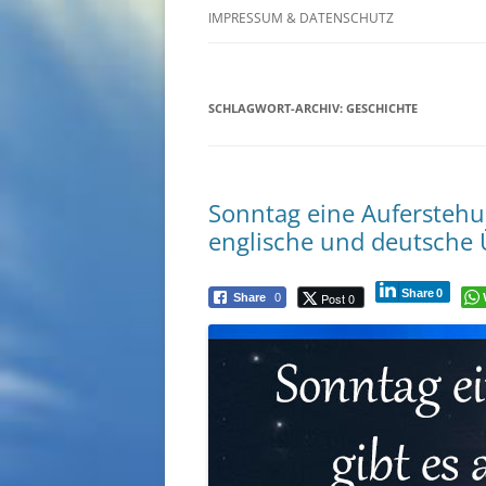
IMPRESSUM & DATENSCHUTZ
SCHLAGWORT-ARCHIV:
GESCHICHTE
Sonntag eine Auferstehun
englische und deutsche
Share
0
Post 0
Share
0