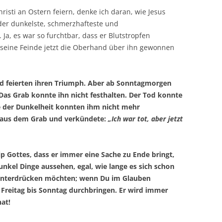
isti an Ostern feiern, denke ich daran, wie Jesus
 der dunkelste, schmerzhafteste und
Ja, es war so furchtbar, dass er Blutstropfen
s seine Feinde jetzt die Oberhand über ihn gewonnen
und feierten ihren Triumph. Aber ab Sonntagmorgen
Das Grab konnte ihn nicht festhalten. Der Tod konnte
te der Dunkelheit konnten ihm nicht mehr
 aus dem Grab und verkündete:
„Ich war tot, aber jetzt
ip Gottes, dass er immer eine Sache zu Ende bringt,
unkel Dinge aussehen, egal, wie lange es sich schon
h runterdrücken möchten; wenn Du im Glauben
 Freitag bis Sonntag durchbringen. Er wird immer
hat!