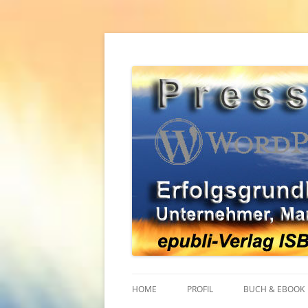
Zum
Inhalt
springen
Erfolgsgrundlagen für Unternehmer, Mana
WordPress Pressear
HOME
PROFIL
BUCH & EBOOK