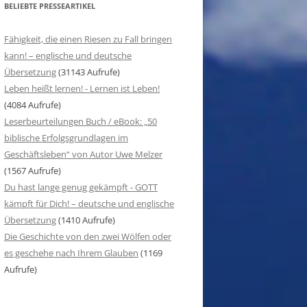
BELIEBTE PRESSEARTIKEL
Fähigkeit, die einen Riesen zu Fall bringen
kann! – englische und deutsche
Übersetzung
(31143 Aufrufe)
Leben heißt lernen! - Lernen ist Leben!
(4084 Aufrufe)
Leserbeurteilungen Buch / eBook: „50
biblische Erfolgsgrundlagen im
Geschäftsleben“ von Autor Uwe Melzer
(1567 Aufrufe)
Du hast lange genug gekämpft - GOTT
kämpft für Dich! – deutsche und englische
Übersetzung
(1410 Aufrufe)
Die Geschichte von den zwei Wölfen oder
es geschehe nach Ihrem Glauben
(1169
Aufrufe)