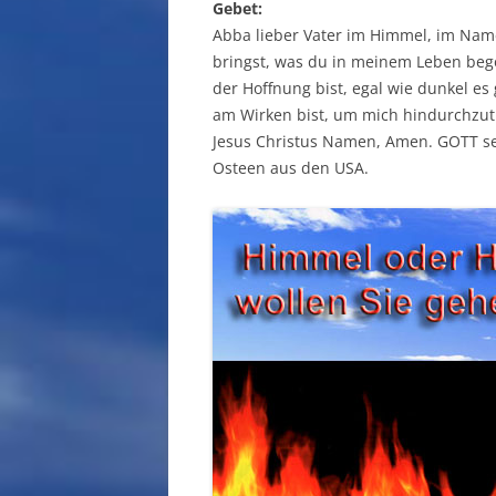
Gebet:
Abba lieber Vater im Himmel, im Name
bringst, was du in meinem Leben begon
der Hoffnung bist, egal wie dunkel e
am Wirken bist, um mich hindurchzutr
Jesus Christus Namen, Amen. GOTT segn
Osteen aus den USA.