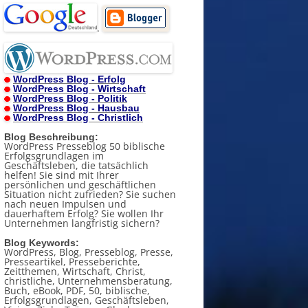
.
WordPress Blog - Erfolg
WordPress Blog - Wirtschaft
WordPress Blog - Politik
WordPress Blog - Hausbau
WordPress Blog - Christlich
Blog Beschreibung:
WordPress Presseblog 50 biblische
Erfolgsgrundlagen im
Geschäftsleben, die tatsächlich
helfen! Sie sind mit Ihrer
persönlichen und geschäftlichen
Situation nicht zufrieden? Sie suchen
nach neuen Impulsen und
dauerhaftem Erfolg? Sie wollen Ihr
Unternehmen langfristig sichern?
Blog Keywords:
WordPress, Blog, Presseblog, Presse,
Presseartikel, Presseberichte,
Zeitthemen, Wirtschaft, Christ,
christliche, Unternehmensberatung,
Buch, eBook, PDF, 50, biblische,
Erfolgsgrundlagen, Geschäftsleben,