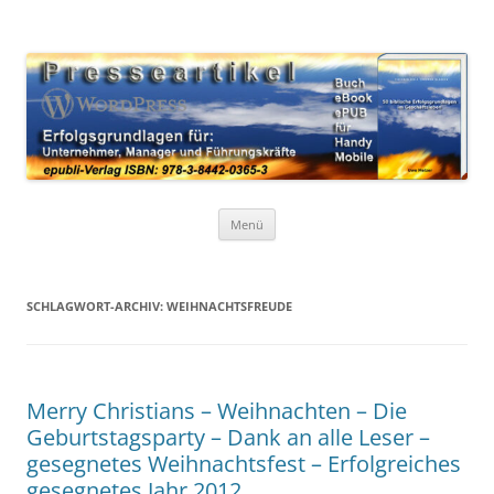
Zum
Inhalt
WordPress Presseartikel 50
springen
Erfolgsgrundlagen für Unternehmer, Manager und Führungskräfte
Erfolgsgrundlagen
Menü
SCHLAGWORT-ARCHIV:
WEIHNACHTSFREUDE
Merry Christians – Weihnachten – Die
Geburtstagsparty – Dank an alle Leser –
gesegnetes Weihnachtsfest – Erfolgreiches
gesegnetes Jahr 2012