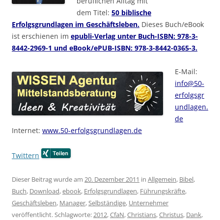
beruflichen Alltag mit
dem Titel:
50 biblische
Erfolgsgrundlagen im Geschäftsleben.
Dieses Buch/eBook
ist erschienen im
epubli-Verlag unter Buch-ISBN: 978-3-
8442-2969-1 und eBook/ePUB-ISBN: 978-3-8442-0365-3.
E-Mail:
info@50-
erfolgsgr
undlagen.
de
Internet:
www.50-erfolgsgrundlagen.de
Twittern
Dieser Beitrag wurde am
20. Dezember 2011
in
Allgemein
,
Bibel
,
Buch
,
Download
,
ebook
,
Erfolgsgrundlagen
,
Führungskräfte
,
Geschäftsleben
,
Manager
,
Selbständige
,
Unternehmer
veröffentlicht. Schlagworte:
2012
,
CfaN
,
Christians
,
Christus
,
Dank
,