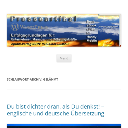
Zum
Inhalt
WordPress Presseartikel 50
springen
Erfolgsgrundlagen für Unternehmer, Manager und Führungskräfte
Erfolgsgrundlagen
Menü
SCHLAGWORT-ARCHIV:
GELÄHMT
Du bist dichter dran, als Du denkst! –
englische und deutsche Übersetzung