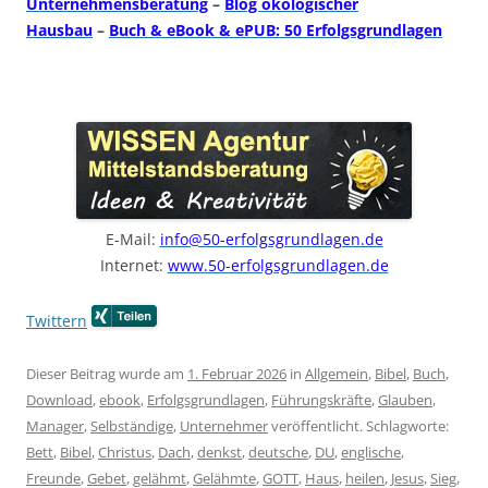
Unternehmensberatung
–
Blog ökologischer
Hausbau
–
Buch & eBook & ePUB: 50 Erfolgsgrundlagen
E-Mail:
info@50-erfolgsgrundlagen.de
Internet:
www.50-erfolgsgrundlagen.de
Twittern
Dieser Beitrag wurde am
1. Februar 2026
in
Allgemein
,
Bibel
,
Buch
,
Download
,
ebook
,
Erfolgsgrundlagen
,
Führungskräfte
,
Glauben
,
Manager
,
Selbständige
,
Unternehmer
veröffentlicht. Schlagworte:
Bett
,
Bibel
,
Christus
,
Dach
,
denkst
,
deutsche
,
DU
,
englische
,
Freunde
,
Gebet
,
gelähmt
,
Gelähmte
,
GOTT
,
Haus
,
heilen
,
Jesus
,
Sieg
,