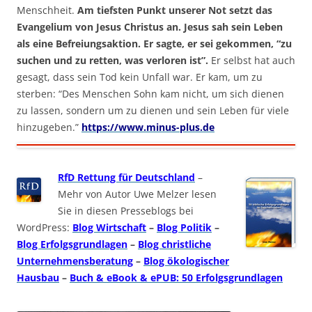
Menschheit.
Am tiefsten Punkt unserer Not setzt das
Evangelium von Jesus Christus an. Jesus sah sein Leben
als eine Befreiungsaktion. Er sagte, er sei gekommen, “zu
suchen und zu retten, was verloren ist”.
Er selbst hat auch
gesagt, dass sein Tod kein Unfall war. Er kam, um zu
sterben: “Des Menschen Sohn kam nicht, um sich dienen
zu lassen, sondern um zu dienen und sein Leben für viele
hinzugeben.”
https://www.minus-plus.de
RfD Rettung für Deutschland
–
Mehr von Autor Uwe Melzer lesen
Sie in diesen Presseblogs bei
WordPress:
Blog Wirtschaft
–
Blog Politik
–
Blog Erfolgsgrundlagen
–
Blog christliche
Unternehmensberatung
–
Blog ökologischer
Hausbau
–
Buch & eBook & ePUB: 50 Erfolgsgrundlagen