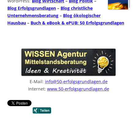
WordPress:
Blog Wirtschaft
–
Blog Politik
–
Blog Erfolgsgrundlagen
–
Blog christliche
Unternehmensberatung
–
Blog ökologischer
Hausbau
–
Buch & eBook & ePUB: 50 Erfolgsgrundlagen
E-Mail:
info@50-erfolgsgrundlagen.de
Internet:
www.50-erfolgsgrundlagen.de