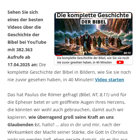
Sehen Sie sich
eines der besten
Videos über die
Geschichte der
Bibel bei YouTube
mit 382.363
Aufrufe ab
17.04.2025 an:
Die
komplette Geschichte der Bibel in Bildern, wie Sie sie noch
nie zuvor gesehen haben, in 40 Minuten!
Video starten
Das hat Paulus die Römer gefragt
(Bibel, NT, 8,11)
und für
die Epheser betet er um geöffnete Augen ihres Herzens,
die könnten wir wohl auch gebrauchen, damit auch wir
kapieren,
wie überragend groß seine Kraft an uns
Glaubenden i
st, hallo? … also in dir und mir, nach der
Wirksamkeit der Macht seiner Stärke, die Gott in Christus
wirksam werden ließ, eben gerade damals, als er ihn aus