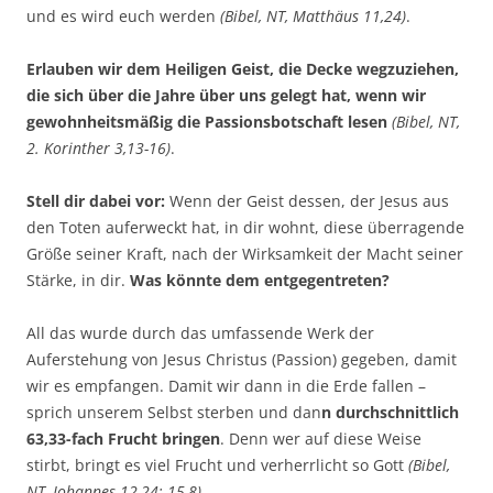
und es wird euch werden
(Bibel, NT, Matthäus 11,24)
.
Erlauben wir dem Heiligen Geist, die Decke wegzuziehen,
die sich über die Jahre über uns gelegt hat, wenn wir
gewohnheitsmäßig die Passionsbotschaft lesen
(Bibel, NT,
2. Korinther 3,13-16)
.
Stell dir dabei vor:
Wenn der Geist dessen, der Jesus aus
den Toten auferweckt hat, in dir wohnt, diese überragende
Größe seiner Kraft, nach der Wirksamkeit der Macht seiner
Stärke, in dir.
Was könnte dem entgegentreten?
All das wurde durch das umfassende Werk der
Auferstehung von Jesus Christus (Passion) gegeben, damit
wir es empfangen. Damit wir dann in die Erde fallen –
sprich unserem Selbst sterben und dan
n durchschnittlich
63,33-fach Frucht bringen
. Denn wer auf diese Weise
stirbt, bringt es viel Frucht und verherrlicht so Gott
(Bibel,
NT, Johannes 12,24; 15,8)
.