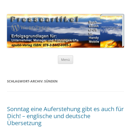
Zum
Inhalt
WordPress Presseartikel 50
springen
Erfolgsgrundlagen für Unternehmer, Manager und Führungskräfte
Erfolgsgrundlagen
Menü
SCHLAGWORT-ARCHIV:
SÜNDEN
Sonntag eine Auferstehung gibt es auch für
Dich! – englische und deutsche
Übersetzung