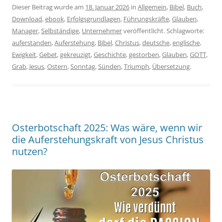
Dieser Beitrag wurde am
18. Januar 2026
in
Allgemein
,
Bibel
,
Buch
,
Download
,
ebook
,
Erfolgsgrundlagen
,
Führungskräfte
,
Glauben
,
Manager
,
Selbständige
,
Unternehmer
veröffentlicht. Schlagworte:
auferstanden
,
Auferstehung
,
Bibel
,
Christus
,
deutsche
,
englische
,
Ewigkeit
,
Gebet
,
gekreuzigt
,
Geschichte
,
gestorben
,
Glauben
,
GOTT
,
Grab
,
Jesus
,
Ostern
,
Sonntag
,
Sünden
,
Triumph
,
Übersetzung
.
Osterbotschaft 2025: Was wäre, wenn wir
die Auferstehungskraft von Jesus Christus
nutzen?