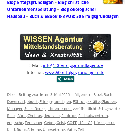
Blog Erfolgsgrundlagen
–
Blog christliche
Unternehmensberatung
–
Blog ökologischer
Hausbau
–
Buch & eBook & ePUB: 50 Erfolgsgrundlagen
E-Mail:
info@50-erfolgsgrundlagen.de
Internet:
www.50-erfolgsgrundlagen.de
Dieser Beitrag wurde am
3. Mai 2026
in
Allgemein
,
Bibel
,
Buch
,
Download
,
ebook
,
Erfolgsgrundlagen
,
Führungskräfte
,
Glauben
,
Manager
,
Selbständige
,
Unternehmer
veröffentlicht. Schlagworte:
Bibel
,
Büro
,
Christus
,
deutsche
,
Eindruck
,
Einkaufszentrum
,
englische
,
Fernseher
,
Gebet
,
Geist
,
GOTT
,
HEILIGE
,
hören
,
Jesus
,
Kind
,
Ruhe
,
Stimme
,
Übersetzung
,
Vater
,
Zeit
.