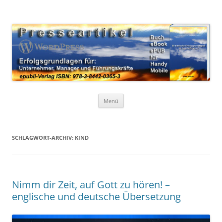
Zum
Inhalt
WordPress Presseartikel 50
springen
Erfolgsgrundlagen für Unternehmer, Manager und Führungskräfte
Erfolgsgrundlagen
Menü
SCHLAGWORT-ARCHIV:
KIND
Nimm dir Zeit, auf Gott zu hören! –
englische und deutsche Übersetzung