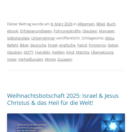
Dieser Beitrag wurde am
8. März 2026
in
Allgemein
,
Bibel
,
Buch
,
ebook
,
Erfolgsgrundlagen
,
Führungskräfte
,
Glauben
,
Manager
,
Selbständige
,
Unternehmer
veröffentlicht. Schlagworte:
Abba
,
Befehl
,
Bibel
,
deutsche
,
Engel
,
englische
,
Feind
,
Finsternis
,
Gebet
,
Glauben
,
GOTT
,
Handeln
,
Helden
,
Kind
,
Mächte
,
Übersetzung
,
Vater
,
Verheißungen
,
Worte
,
Zusagen
.
Weihnachtsbotschaft 2025: Israel & Jesus
Christus & das Heil für die Welt!