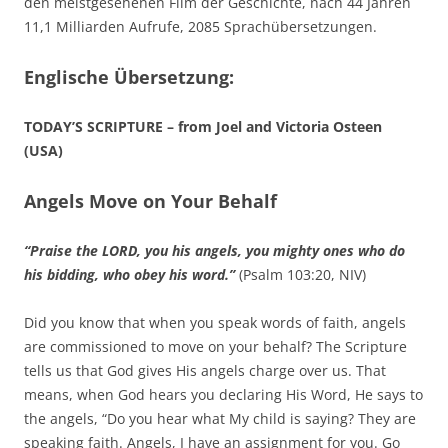
den meistgesehenen Film der Geschichte, nach 44 Jahren
11,1 Milliarden Aufrufe, 2085 Sprachübersetzungen.
Englische Übersetzung:
TODAY’S SCRIPTURE – from Joel and Victoria Osteen
(USA)
Angels Move on Your Behalf
“Praise the LORD, you his angels, you mighty ones who do
his bidding, who obey his word.”
(Psalm 103:20, NIV)
Did you know that when you speak words of faith, angels
are commissioned to move on your behalf? The Scripture
tells us that God gives His angels charge over us. That
means, when God hears you declaring His Word, He says to
the angels, “Do you hear what My child is saying? They are
speaking faith. Angels, I have an assignment for you. Go